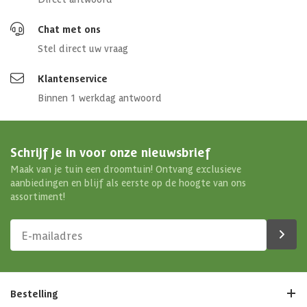
4 x PVC-Slangverbinding 50 x 38 mm
2 x 1,5 Meter lange Flexibele slang 38 mm
Chat met ons
1 x 100 ml Griffon T-88 PVC lijm
Stel direct uw vraag
1 x 125 ml Griffon PVC-Reiniger
Klantenservice
Binnen 1 werkdag antwoord
Schrijf je in voor onze nieuwsbrief
Maak van je tuin een droomtuin! Ontvang exclusieve
aanbiedingen en blijf als eerste op de hoogte van ons
assortiment!
Bestelling