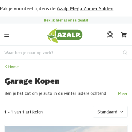
Pak je voordeel tijdens de
Azalp Mega Zomer Solden
!
Bekijk hier al onze deals!
Waar ben je naar op zoek?
Home
Garage Kopen
Ben je het zat om je auto in de winter iedere ochtend
Meer
sneeuw- en ijsvrij te maken? Of wil je jouw oldtimer, boot,
motor of quad graag beschermen tegen de elementen? Dan
is een garage in je tuin de oplossing! Een garage aan huis
1 - 1
van
1
artikelen
Standaard
zorgt voor een stuk meer opbergruimte. Je kunt je eigen
auto er in kwijt, de oldtimer die je hebt geërfd, de
zitmaaier, de skikoffer… Maak er een werkplaats van of sla