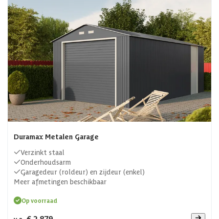
autobanden en andere spullen op die je niet dagelijks
nodig hebt. De mogelijkheden van een garage zijn
eindeloos! Wil je een garage kopen, maar weet je niet waar
je op moet letten of welke mogelijkheden er allemaal zijn?
Lees dan onderaan de pagina verder en bepaal welke garage
er straks in bij jouw huis komt te staan.
Duramax Metalen Garage
Verzinkt staal
Onderhoudsarm
Garagedeur (roldeur) en zijdeur (enkel)
Meer afmetingen beschikbaar
Op voorraad
€ 2.879,-