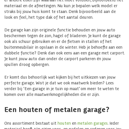
materiaal en de afmetingen. Nu kun je bepalen welk model er
straks bij jouw huis komt te staan. Denk bijvoorbeeld aan de
look en feel, het type dak of het aantal deuren.
De garage kan zijn originele functie behouden en jouw auto
beschermen tegen de zon, hagel of bladeren. Je kunt de garage
ook als schuur gebruiken en er de fietsen in stallen of het
buitenmeubilair in opslaan in de winter. Heb je behoefte aan een
dubbele functie? Denk dan ook eens aan een garage met carport.
Je kunt jouw auto dan onder de carport parkeren én jouw
spullen droog opbergen.
Er komt dus behoorlijk wat kijken bij het uitkiezen van jouw
perfecte garage. Wist je dat we ook maatwerk bieden? Lees
verder bij ‘Een garage in je tuin op maat’ om meer te weten te
komen over alle maatwerkmogelijkheden die er zijn.
Een houten of metalen garage?
Ons assortiment bestaat uit
houten
en
metalen garages
. Ieder
materiaal heeft zijn eigen voor- en nadelen en redenen voor jou