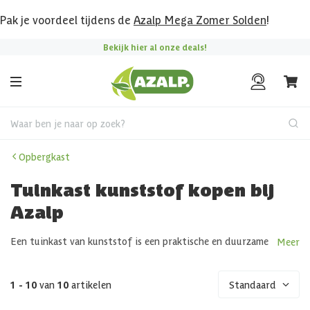
Pak je voordeel tijdens de
Azalp Mega Zomer Solden
!
Bekijk hier al onze deals!
Waar ben je naar op zoek?
Opbergkast
Tuinkast kunststof kopen bij
Azalp
Een tuinkast van kunststof is een praktische en duurzame
Meer
oplossing voor het
opbergen
van tuinaccessoires en
gereedschap. Een kunststof tuinkas is lichtgewicht,
makkelijk in onderhoud en waterdicht. Zo blijven al je
1 - 10
van
10
artikelen
Standaard
spullen veilig en droog het hele jaar door. Bij Azalp hebben