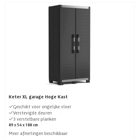
we een ruim aanbod aan
opbergkasten
in verschillende
maten, kleuren en stijlen, zo is er altijd een kast die past bij
jouw behoeften en je tuin. Hoog of laag, met planken of
zonder planken, de keuze is aan jou!
Keter XL garage Hoge Kast
Geschikt voor ongelijke vloer
Verstevigde deuren
3 verstelbare planken
89 x 54 x 188 cm
Meer afmetingen beschikbaar