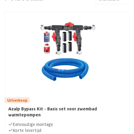
vooral in koudere maanden. Hier komt de warmtepomp voor
je zwembad in beeld. Ontdek hier alles over de voordelen,
soorten, het installatieproces en onderhoudstips van een
warmtepomp voor je zwembad.
Uitverkoop
Azalp Bypass Kit - Basis set voor zwembad
warmtepompen
Eenvoudige montage
Korte levertijd