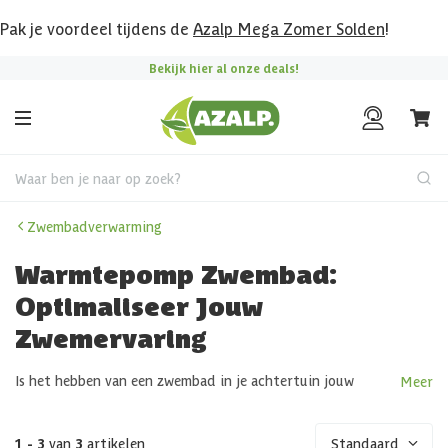
Pak je voordeel tijdens de
Azalp Mega Zomer Solden
!
Bekijk hier al onze deals!
Waar ben je naar op zoek?
Zwembadverwarming
Warmtepomp Zwembad:
Optimaliseer Jouw
Zwemervaring
Is het hebben van een zwembad in je achtertuin jouw
Meer
droom? Wat een fantastische plek om te ontspannen en te
genieten met familie en vrienden! Maar, de ideale
watertemperatuur handhaven kan een uitdaging zijn,
1 - 3
van
3
artikelen
Standaard