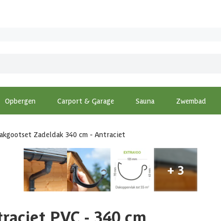
Opbergen
Carport & Garage
Sauna
Zwembad
akgootset Zadeldak 340 cm - Antraciet
raciet PVC - 340 cm