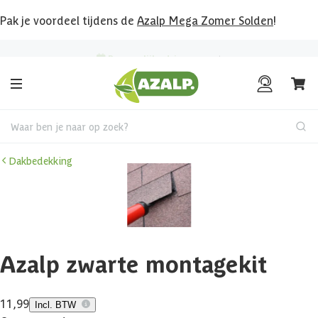
Pak je voordeel tijdens de
Azalp Mega Zomer Solden
!
Bekijk hier al onze deals!
Waar ben je naar op zoek?
Dakbedekking
Azalp zwarte montagekit
11,99
Incl. BTW