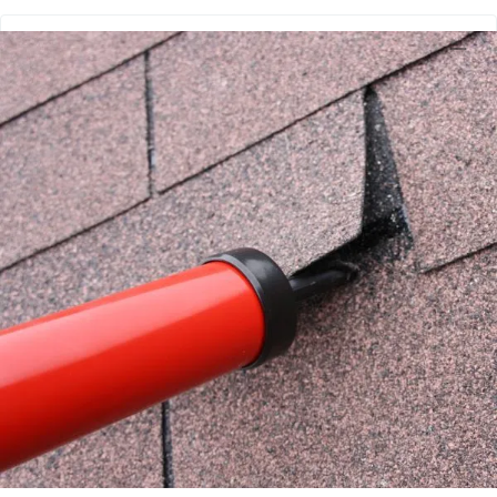
Belangrijke specificaties
Merk
Azalp
Levertijd
1-3 werkdagen
Type
Afwerking
Azalp artikelcode
12-168-0002-0
EAN-code
1009178492463
Shop meer