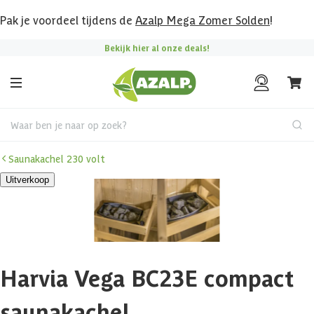
Pak je voordeel tijdens de
Azalp Mega Zomer Solden
!
Bekijk hier al onze deals!
Waar ben je naar op zoek?
Saunakachel 230 volt
Uitverkoop
Harvia Vega BC23E compact
saunakachel