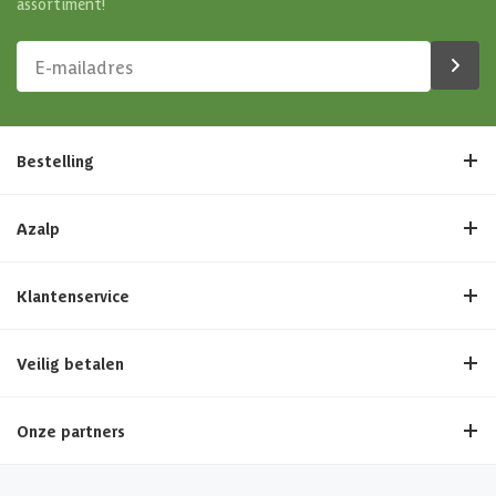
assortiment!
saunastenen
Afmetingen (bxl)
27x28x51 cm
Bestelling
Azalp
Klantenservice
Veilig betalen
Onze partners