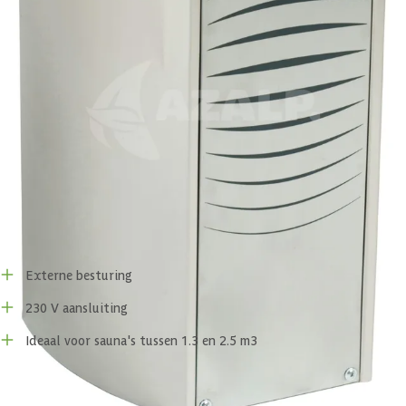
Dit model werkt niet zonder externe besturing.
Handleiding
Technische handleiding Harvia Vega BC23E compact
saunakachel
Voor- en nadelen
Externe besturing
230 V aansluiting
Ideaal voor sauna's tussen 1.3 en 2.5 m3
Specificaties