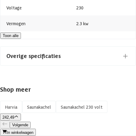
Voltage
230
Vermogen
2.3 kw
Toon alle
Azalp artikelcode
17-055-0207-0
EAN-code
6417659010399
Overige specificaties
Materiaal
Metaal
Shop meer
Kachel soort
Fins
Door een erkend
Harvia
Saunakachel
Saunakachel 230 volt
Saunakachel installatie
installateur/elektricien
242,49
Volgende
Vermogen
2.3 kW
In winkelwagen