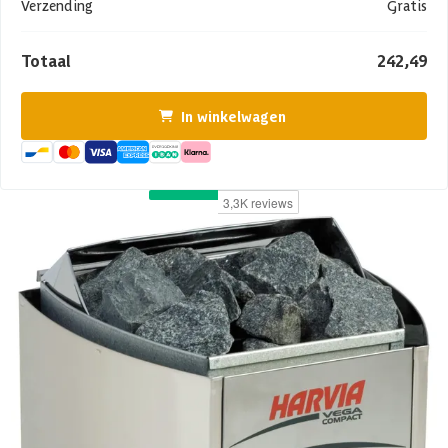
Verzending
Gratis
Totaal
242,49
In winkelwagen
Product omschrijving
Artikel heeft verschillende deukjes en krassen opgelopen tijdens
transport. Ook is de verpakking open geweest en daarom is de doos
herpakt.
Vermogen: 2.3 kWExclusief: saunastenen (u hebt minimaal 20 kg
nodig)Aanbevolen saunagrootte min-max m3: 1.3 -2.5 m3
Minimale hoogte van de sauna: 190 cm