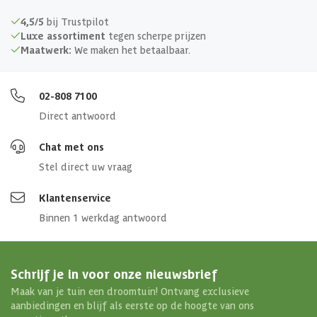
Gewicht
11 kg
4,5/5
bij Trustpilot
Luxe assortiment
tegen scherpe prijzen
Maatwerk:
We maken het betaalbaar.
Voeding
230 volt
Vermogen (kw)
2.3 kw
02-808 7100
Direct antwoord
Min saunahoogte
190 cm
Chat met ons
Bediening
Extern
Stel direct uw vraag
Klantenservice
Bevestiging
Wand
Binnen 1 werkdag antwoord
Aansluitwaarde
3x16A 1x35A
Schrijf je in voor onze nieuwsbrief
Aanbevolen saunainhoud
1.3-2.5 m³
Maak van je tuin een droomtuin! Ontvang exclusieve
aanbiedingen en blijf als eerste op de hoogte van ons
Aanbevolen hoeveelheid
20 kg