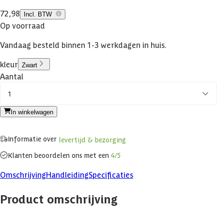
72,98
Incl. BTW
Op voorraad
Vandaag besteld binnen 1-3 werkdagen in huis.
kleur
Zwart
Aantal
1
In winkelwagen
Informatie over
levertijd & bezorging
Klanten beoordelen ons met een
4/5
Omschrijving
Handleiding
Specificaties
Product omschrijving