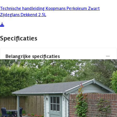
Technische handleiding Koopmans Perkoleum Zwart
Zijdeglans Dekkend 2.5L
Specificaties
Belangrijke specificaties
Merk
Koopmans
Levertijd
1-3 werkdagen
Kleur
Zwart
Type
Perkoleum