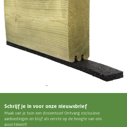
4,5/5
bij Trustpilot
Luxe assortiment
tegen scherpe prijzen
Maatwerk:
We maken het betaalbaar.
02-808 7100
Direct antwoord
Chat met ons
Stel direct uw vraag
Klantenservice
Binnen 1 werkdag antwoord
Schrijf je in voor onze nieuwsbrief
Maak van je tuin een droomtuin! Ontvang exclusieve
aanbiedingen en blijf als eerste op de hoogte van ons
assortiment!