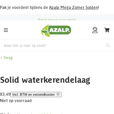
Pak je voordeel tijdens de
Azalp Mega Zomer Solden
!
Bekijk hier al onze deals!
Waar ben je naar op zoek?
Terug
Solid waterkerendelaag
83,49
Incl. BTW en verzendkosten
Niet op voorraad