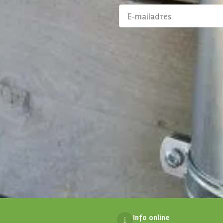
aanbiedingen en
Klantenservice
alp
Persoonlijk contact
prijs garantie
02-808 7100
ojecten
rken
Maandag t/m vrijdag
10:00 - 16:00
Uitgezonderd feestdagen
Mail ons
klantenservice@azalp.be
Info online