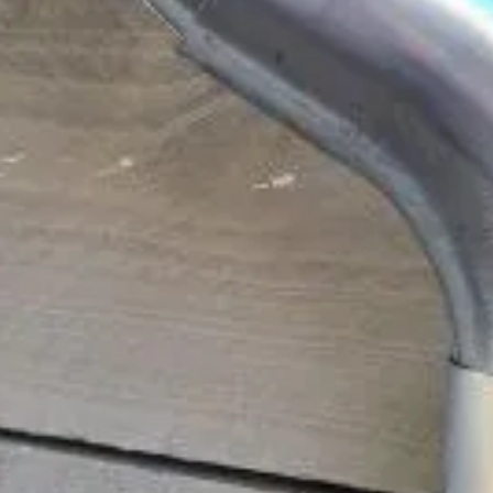
1026115007207
rpe prijzen
Maatwerk:
We maken het betaalbaar.
02-808 7100
Direct antwoord
Klantenservice
Binnen 1 werkdag antwoo