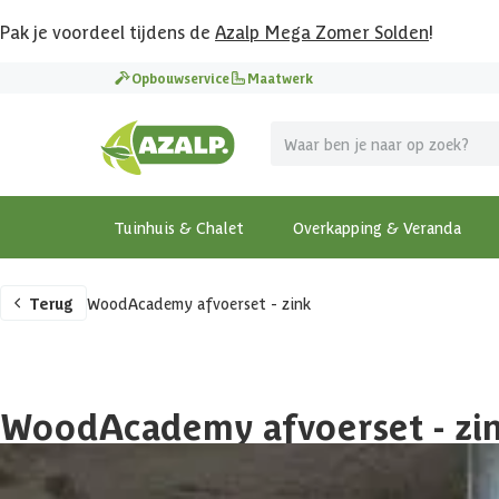
Pak je voordeel tijdens de
Azalp Mega Zomer Solden
!
Opbouwservice
Maatwerk
Tuinhuis & Chalet
Overkapping & Veranda
Terug
WoodAcademy afvoerset - zink
WoodAcademy afvoerset - zi
169,-
Incl. BTW en verzendkosten