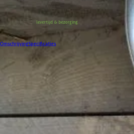
Niet op voorraad
Informatie over
levertijd & bezorging
Klanten beoordelen ons met een
4/5
Omschrijving
Specificaties
Specificaties
Belangrijke specificaties
Merk
Levertijd
Azalp artikelcode