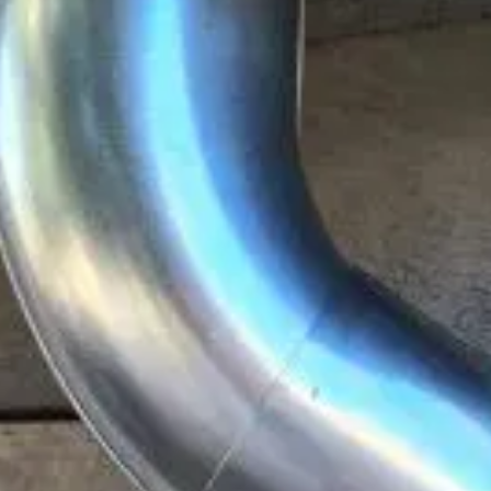
WoodAcademy
Out of stock
26-115-0072-0