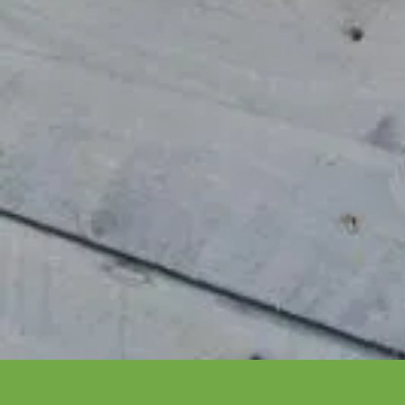
Schrijf je in voor onze nieuwsbrief
Maak van je tuin een droomtuin! Ontvang exclusieve 
blijf als eerste op de hoogte van ons assortiment!
Bestelling
Azalp
Bestellen
Over Az
Betalen
Laagste 
Bezorgen
Onze pr
Opbouw service
Onze me
Retourneren
Wijzigen of annuleren
Levertijd