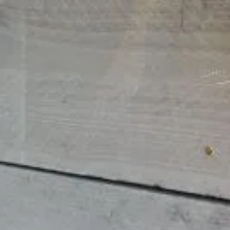
EAN-code
4,5/5
bij Trustpilot
Luxe assortiment
tegen sche