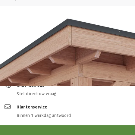
EAN-code
1026115002202
4,5/5
bij Trustpilot
Luxe assortiment
tegen scherpe prijzen
Maatwerk:
We maken het betaalbaar.
02-808 7100
Direct antwoord
Chat met ons
Stel direct uw vraag
Klantenservice
Binnen 1 werkdag antwoord