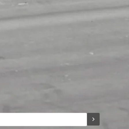
Chat met ons
Stel direct uw vraag
rd