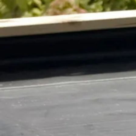
Merk
Breedte
Lengte
Levertijd
Type
Azalp artikelcode
EAN-code
Overige specificaties