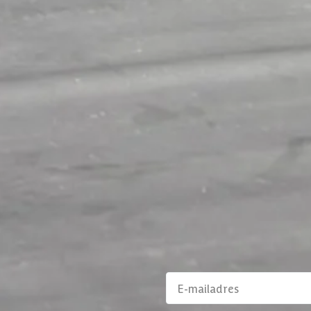
350 x 450 cm
rpe prijzen
Maatwerk:
We maken het betaalbaar.
02-808 7100
Direct antwoord
Klantenservice
Binnen 1 werkdag antwoo
aanbiedingen en