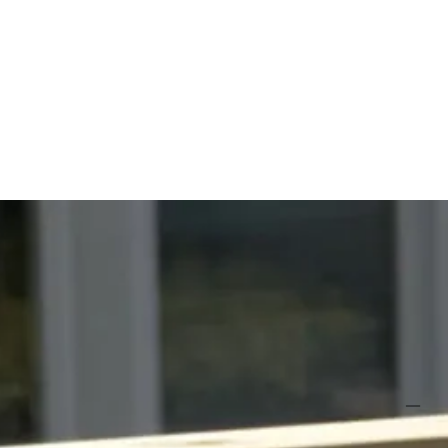
sneller en makkelijker te leggen dan dakleer, blijft soepel en
 lekkages nagenoeg onmogelijk zijn.