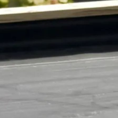
WoodAcademy
450 cm
350 cm
Out of stock
EPDM
25-247-0010-0
1025247001008