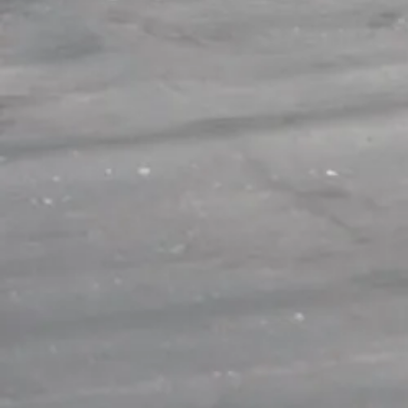
Afmetingen (bxl)
4,5/5
bij Trustpilot
Luxe assortiment
tegen sche
Schrijf je in voor onze nieuwsbrief
Maak van je tuin een droomtuin! Ontvang exclusieve 
blijf als eerste op de hoogte van ons assortiment!