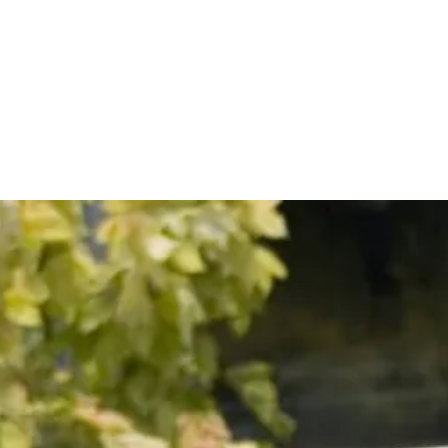
duur tot wel 50 jaar en is ook geschikt voor onder groendaken. Het is 
tagekit. In de meeste gevallen bestaat het EPDM uit 1 stuk waardoor