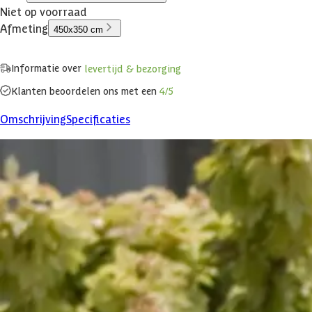
Niet op voorraad
Afmeting
450x350 cm
Informatie over
levertijd & bezorging
Klanten beoordelen ons met een
4/5
Omschrijving
Specificaties
Product omschrijving
EPDM is een recyclebaar, synthetisch high-tech rubber, met een levens
scheurt niet. Deze set is inclusief EDPM-membraan, spuitlijm en mon
Specificaties
Belangrijke specificaties