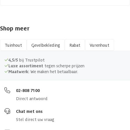
voor eventuele werking van ht hout. Als je de planken optimaal wilt
beschermen tegen vuil, ongedierte en weersinvloeden, overweeg dan
Materiaal
Hout
om het te behandelen met verf of beits.
Shop meer
Hout type
Zachthout
Werkende breedte
11 cm
Tuinhout
Gevelbekleding
Rabat
Vurenhout
Profiel
Rabat
4,5/5
bij Trustpilot
Luxe assortiment
tegen scherpe prijzen
Maatwerk:
We maken het betaalbaar.
02-808 7100
Direct antwoord
Chat met ons
Stel direct uw vraag