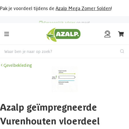
Pak je voordeel tijdens de
Azalp Mega Zomer Solden
!
Persoonlijk advies
op maat
Waar ben je naar op zoek?
Gevelbekleding
Azalp geïmpregneerde
Vurenhouten vloerdeel