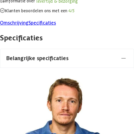
Informatie over
levertijd & bezorging
Klanten beoordelen ons met een
4/5
Omschrijving
Specificaties
Specificaties
Belangrijke specificaties
Merk
Azalp
Levertijd
Out of stock
Azalp artikelcode
21-086-0033-0
EAN-code
1021086003302