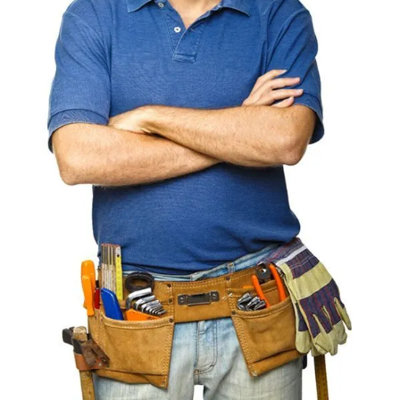
4,5/5
bij Trustpilot
Luxe assortiment
tegen scherpe prijzen
Maatwerk:
We maken het betaalbaar.
02-808 7100
Direct antwoord
Chat met ons
Stel direct uw vraag
Klantenservice
Binnen 1 werkdag antwoord
Schrijf je in voor onze nieuwsbrief
Maak van je tuin een droomtuin! Ontvang exclusieve
aanbiedingen en blijf als eerste op de hoogte van ons
assortiment!