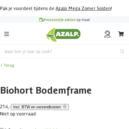
Pak je voordeel tijdens de
Azalp Mega Zomer Solden
!
Persoonlijk advies
op maat
Waar ben je naar op zoek?
Terug
Biohort Bodemframe
214,-
Incl. BTW en verzendkosten
Niet op voorraad