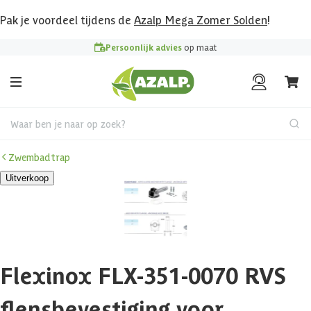
Pak je voordeel tijdens de
Azalp Mega Zomer Solden
!
Persoonlijk advies
op maat
Waar ben je naar op zoek?
Zwembadtrap
Uitverkoop
Flexinox FLX-351-0070 RVS
flensbevestiging voor