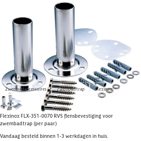
Levertijd
1-3 werkdagen
Azalp artikelcode
13-157-0135-0
EAN-code
8435177202445
Shop meer
Zwembadaccessoires
Zwembadtrap
Flexinox
Flexinox FLX-351-0070 RVS flensbevestiging voor
zwembadtrap (per paar)
Vandaag besteld binnen 1-3 werkdagen in huis.