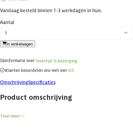
Vandaag besteld binnen 1-3 werkdagen in huis.
Aantal
1
In winkelwagen
Informatie over
levertijd & bezorging
Klanten beoordelen ons met een
4/5
Omschrijving
Specificaties
Product omschrijving
Toon meer
Hot Orange Thermo-hygrometer: stijlvolle precisie voor jouw sauna
Een essentiële accessoire voor elke sauna of stoomcabine, die