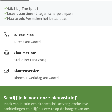
Bestel vandaag nog en bereid je voor op een ontspannen,
comfortabele tijd in jouw sauna. Maak van jouw sauna een oase van
4,5/5
bij Trustpilot
luxe en precisie met deze stijlvolle thermometer.
Luxe assortiment
tegen scherpe prijzen
Maatwerk:
We maken het betaalbaar.
02-808 7100
Direct antwoord
Chat met ons
Stel direct uw vraag
Klantenservice
Binnen 1 werkdag antwoord
Schrijf je in voor onze nieuwsbrief
Maak van je tuin een droomtuin! Ontvang exclusieve
aanbiedingen en blijf als eerste op de hoogte van ons