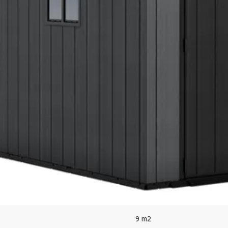
gd om zware gewichten te kunnen dragen. Het binnenvoeren van zware i
 direct beginnen met de opbouw, mits je een vlakke en waterpas onder
Keter
 altijd droog.
230 cm
413 cm
 een stijlvolle aanwinst voor elke tuin.
246 cm
t je tuinhuis er jarenlang goed uit blijft zien.
9 m2