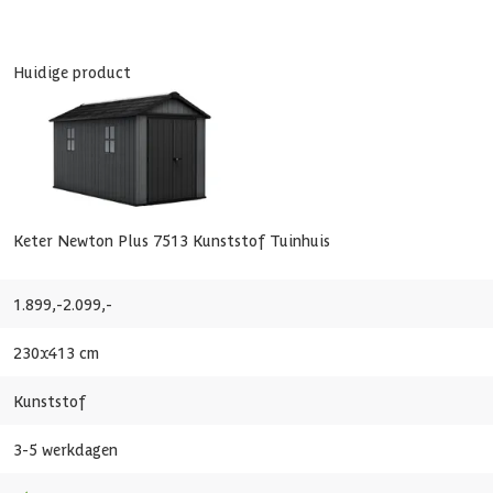
voudige montage met voorgesneden onderdelen die gemakkelijk in elk
Huidige product
ldoende natuurlijk licht binnen in het Keter Newton 7513 Kunststof T
181 x
Keter Newton Plus 7513 Kunststof Tuinhuis
Kunst
1.899,-
2.099,-
201 c
230x413 cm
390 c
Kunststof
3-5 werkdagen
234 c