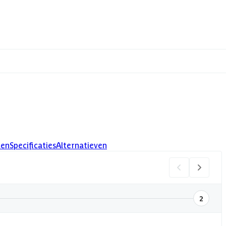
len
Specificaties
Alternatieven
2