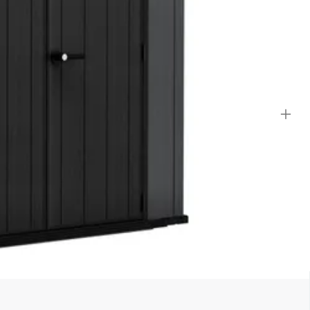
tems zoals een grasmaaier of barbecue wordt vergemakkelijkt door de
grond hebt voorbereid. Voor jouw veiligheid en die van je spullen is