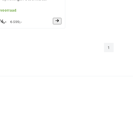
 voorraad
4,-
€ 599,-
1