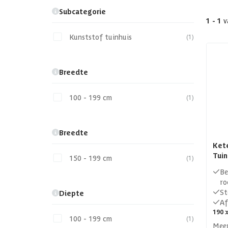
Subcategorie
1 - 1
v
Kunststof tuinhuis
(1)
Breedte
100 - 199 cm
(1)
Breedte
Kete
Tuin
150 - 199 cm
(1)
Be
ro
St
Diepte
Af
190 x
100 - 199 cm
(1)
Meer