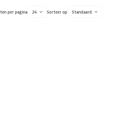
ten per pagina
24
Sorteer op
Standaard