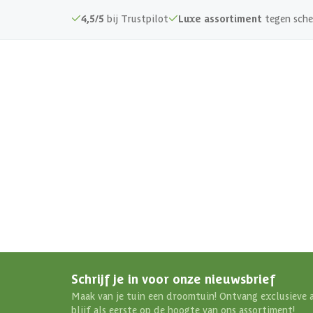
4,5/5
bij Trustpilot
Luxe assortiment
tegen sche
Schrijf je in voor onze nieuwsbrief
Maak van je tuin een droomtuin! Ontvang exclusieve 
blijf als eerste op de hoogte van ons assortiment!