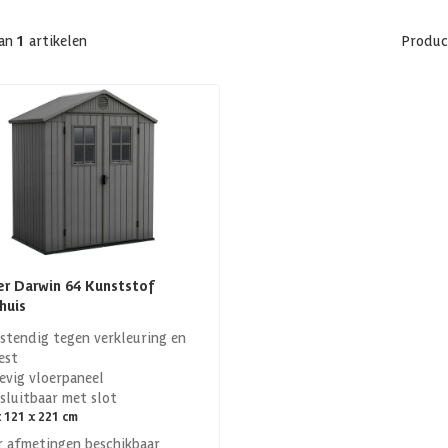
an
1
artikelen
Produc
r Darwin 64 Kunststof
huis
stendig tegen verkleuring en
est
evig vloerpaneel
sluitbaar met slot
 121 x 221 cm
 afmetingen beschikbaar