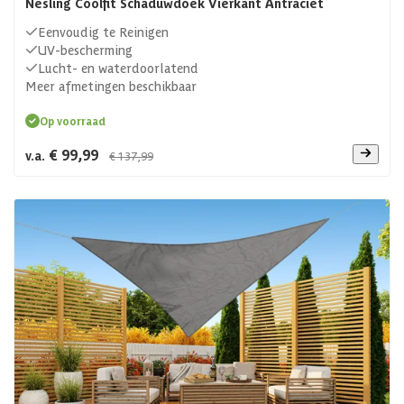
Nesling Coolfit Schaduwdoek Vierkant Antraciet
Eenvoudig te Reinigen
UV-bescherming
Lucht- en waterdoorlatend
Meer afmetingen beschikbaar
Op voorraad
€ 99,99
v.a.
€ 137,99