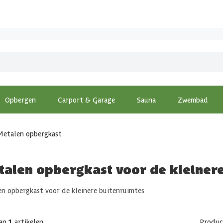
Opbergen
Carport & Garage
Sauna
Zwembad
Metalen opbergkast
talen opbergkast voor de kleiner
n opbergkast voor de kleinere buitenruimtes
an
1
artikelen
Produc