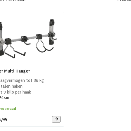
r Multi Hanger
aagvermogen tot 36 kg
stalen haken
t 9 kilo per haak
74 cm
 voorraad
4,95