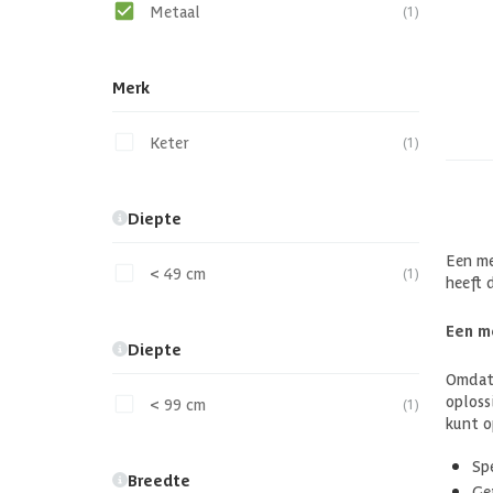
Metaal
(1)
Merk
Keter
(1)
Diepte
Een me
< 49 cm
(1)
heeft 
Een me
Diepte
Omdat 
oploss
< 99 cm
(1)
kunt o
Sp
Breedte
Ge