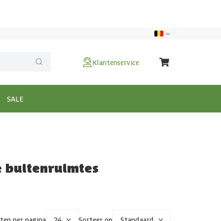
Klantenservice
SALE
e buitenruimtes
ten per pagina
24
Sorteer op
Standaard