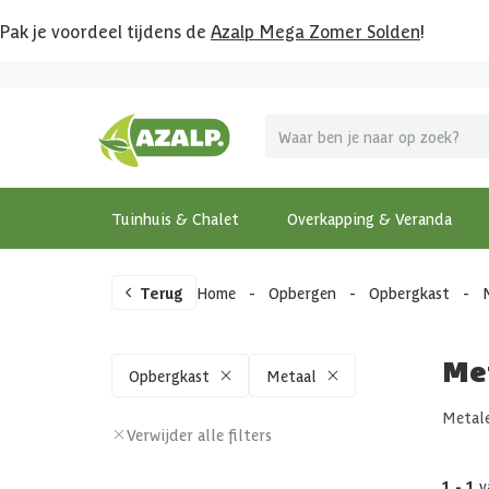
Pak je voordeel tijdens de
Azalp Mega Zomer Solden
!
Tuinhuis & Chalet
Overkapping & Veranda
Terug
Home
-
Opbergen
-
Opbergkast
-
​Me
Opbergkast
Metaal
Metale
Verwijder alle filters
1 - 1
v