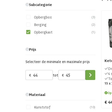
Subcategorie
Opbergbox
(3)
Berging
(2)
Opbergkast
(1)
Prijs
Kete
Selecteer de minimale en maximale prijs
Dr
4 
€
tot
€
To
15 x 
Op
Materiaal
€ 4
Kunststof
(10)