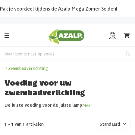
Pak je voordeel tijdens de
Azalp Mega Zomer Solden
!
Bekijk hier al onze deals!
Waar ben je naar op zoek?
Zwembadverlichting
Voeding voor uw
zwembadverlichting
De juiste voeding voor de juiste lamp
Meer
1 - 1
van
1
artikelen
Standaard