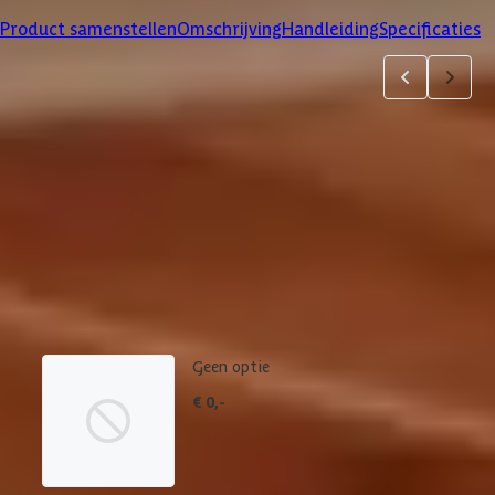
Product samenstellen
Omschrijving
Handleiding
Specificaties
Product samenstellen
1
2
3
4
5
6
Dakbedekking
Maak je bestelling compleet met de bijpassende EPDM set en
daklijsten. Via 'details' vind je meer informatie over het
betreffende product.
Geen optie
€ 0,-