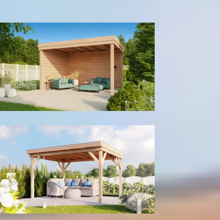
300
cm
400
cm
Model configuratie
Met achter- en zijwand