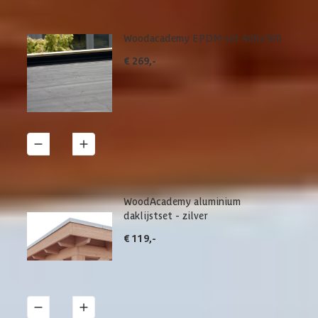
Woodacademy EPDM set 400x300
€ 269,-
1
Details
WoodAcademy aluminium
daklijstset - zilver
€ 119,-
1
Details