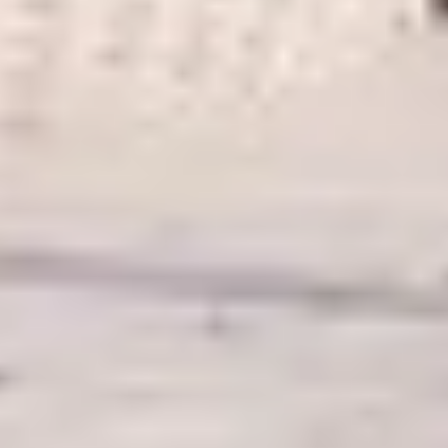
In winkelwagen
Glaswand
4,5/5
bij Trustpilot
Luxe assortiment
tegen scherpe prijzen
Afmeting dikte ringbalk
50x500 mm
Maatwerk:
We maken het betaalbaar.
Afmeting dikte tussenbalk
50x500 mm
02-808 7100
Direct antwoord
Dakoverstek
10 cm
Chat met ons
Afwerking
Geschaafd
Stel direct uw vraag
Framekleur
Blank
Klantenservice
Binnen 1 werkdag antwoord
Glaswand
Geen
Verankering
Schrijf je in voor onze nieuwsbrief
Maak van je tuin een droomtuin! Ontvang exclusieve