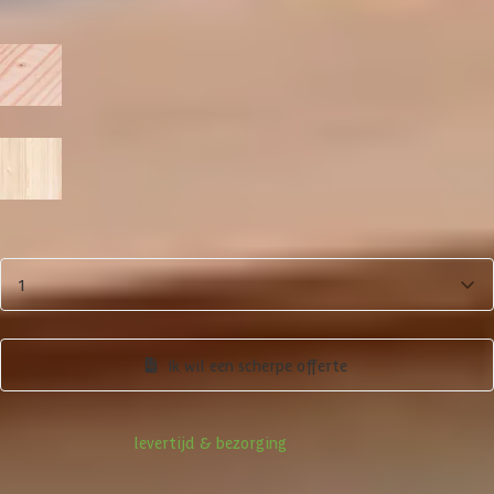
Zonder wanden
Afwerking
Fijnbezaagd
Geschaafd
Aantal
1
Product samenstellen
Ik wil een scherpe offerte
Informatie over
levertijd & bezorging
Klanten beoordelen ons met een
4/5