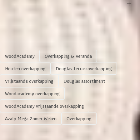
Overige specificaties
Type
Vrijstaand
Slot
Materiaal
Hout
Aantal staanders
6 st
Vloer
Shop meer
Gespiegeld te monteren
Azalp artikelcode
19-247-0240-0
Impregneren mogelijk
WoodAcademy
Overkapping & Veranda
EAN-code
1019247024006
Houten overkapping
Douglas terrassoverkapping
Meerdere maten beschikbaar
Vrijstaande overkapping
Douglas assortiment
Framemateriaal
Douglashout
Woodacademy overkapping
Soort dak
Massief
WoodAcademy vrijstaande overkapping
Azalp Mega Zomer Weken
Overkapping
Houtbehandeling frame
Onbehandeld
1.938,-
Kleur frame
Blank
Volgende