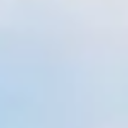
te vinden.
Start de keuzehulp
WoodAcademy douglas
overkapping Duke geschaafd
1.839,-
2.044,-
Incl. BTW
Je bespaart € 205,-
Op voorraad
Vandaag besteld binnen 2-3 weken in huis.
Breedte
300
cm
400
cm
500
cm
580
cm
680
cm
780
cm
Diepte