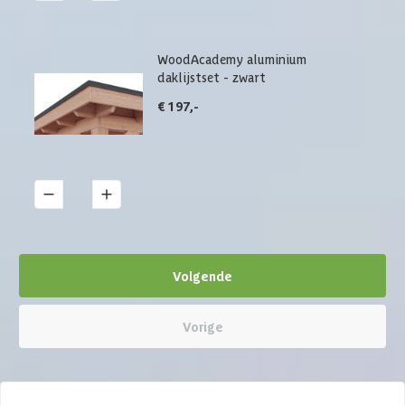
WoodAcademy aluminium
daklijstset - zwart
€ 197,-
1
Details
Volgende
Vorige