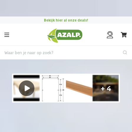
Pak je voordeel tijdens de
Azalp Mega Zomer Solden
!
Bekijk hier al onze deals!
Waar ben je naar op zoek?
Vrijstaande overkapping
€ 205 korting t/m 31 augustus
Overkapping kiezen?
Gebruik onze keuzehulp om jouw perfecte terrasoverkapping