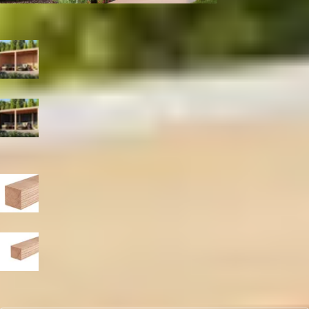
Tuinhuis
Kleur
Blank
Zwart
Paaldikte
19x19 cm
15x15 cm
Aantal