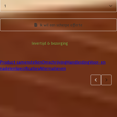
1
Product samenstellen
Ik wil een scherpe offerte
Informatie over
levertijd & bezorging
Klanten beoordelen ons met een
4/5
Product samenstellen
Omschrijving
Handleiding
Voor- en
nadelen
Specificaties
Alternatieven
Product samenstellen
1
2
3
4
5
6
Dakbedekking