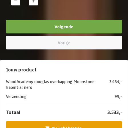
1
Details
Volgende
Vorige
Jouw product
WoodAcademy douglas overkapping Moonstone
3.434,-
Essential nero
Verzending
99,-
Totaal
3.533,-
In winkelwagen