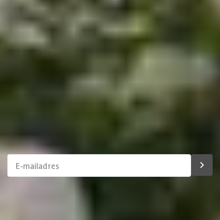
Soort paal
Massief
Chat met ons
Stel direct uw vraag
Overkapping inkortbaar
Klantenservice
Afmetingen (bxl)
680 x 400 cm
Binnen 1 werkdag antwoord
Materiaal dak
Hout
Schrijf je in voor onze nieuwsbrief
Soort isolatie
Geen isolatie
Maak van je tuin een droomtuin! Ontvang exclusieve
aanbiedingen en blijf als eerste op de hoogte van ons
assortiment!
Bestelling