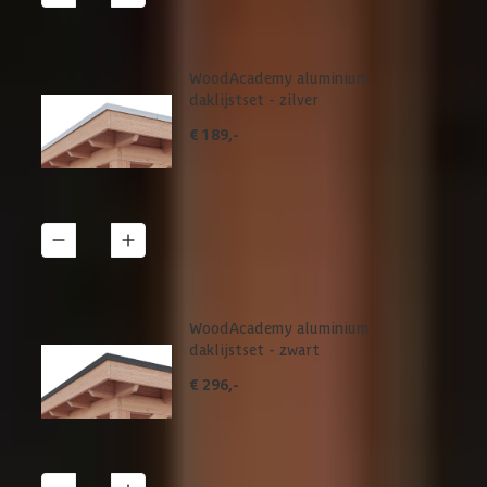
WoodAcademy aluminium
daklijstset - zilver
€ 189,-
1
Details
WoodAcademy aluminium
daklijstset - zwart
€ 296,-