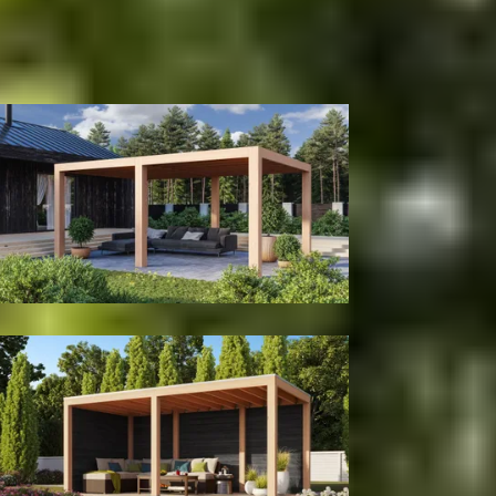
300
cm
400
cm
500
cm
580
cm
680
cm
780
cm
Diepte
300
cm
400
cm
Model configuratie
Zonder wanden