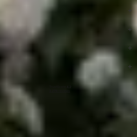
Azalp
Klantenservice
Veilig betalen
Onze partners
Algemene voorwaarden
|
Privacy & cookies
|
Herroepingsrecht
|
Impressie