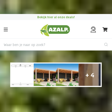
Pak je voordeel tijdens de
Azalp Mega Zomer Solden
!
Bekijk hier al onze deals!
Waar ben je naar op zoek?
Vrijstaande overkapping
€ 385 korting t/m 31 augustus
Overkapping kiezen?
Gebruik onze keuzehulp om jouw perfecte terrasoverkapping