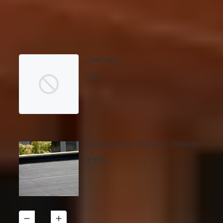
Maak je bestelling compleet met de bijpassende EPDM set en
daklijsten. Via 'details' vind je meer informatie over het
betreffende product.
Geen optie
€ 0,-
Woodacademy EPDM set 700x400
€ 559,-
1
Details