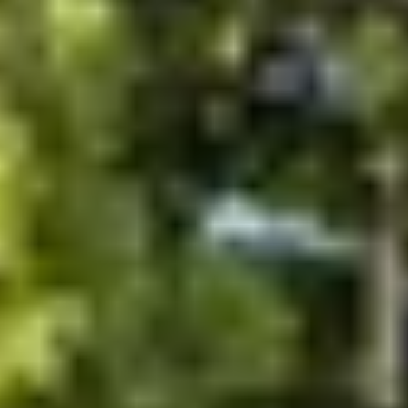
te vinden.
Start de keuzehulp
WoodAcademy douglas
overkapping Moonstone
Essential nero
3.434,-
3.819,-
Incl. BTW
Je bespaart € 385,-
Op voorraad
Vandaag besteld binnen 2-3 weken in huis.
Breedte