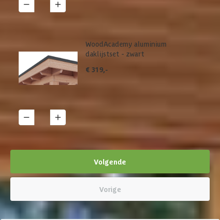
1
Details
WoodAcademy aluminium
daklijstset - zwart
€ 319,-
1
Details
Volgende
Vorige