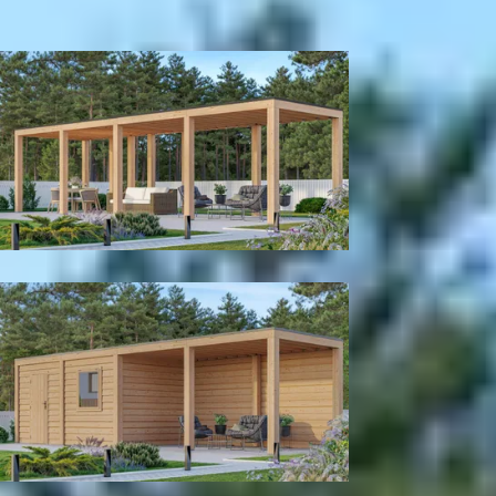
300
cm
400
cm
Model configuratie
Zonder wanden