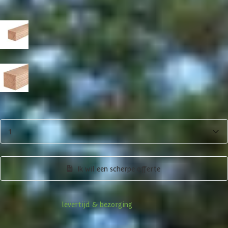
Met berging
Paaldikte
15x15 cm
19x19 cm
Aantal
1
Product samenstellen
Ik wil een scherpe offerte
Informatie over
levertijd & bezorging
Klanten beoordelen ons met een
4/5