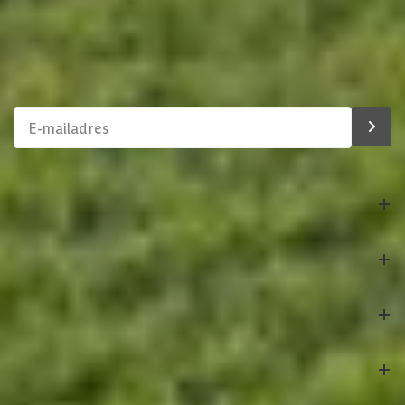
Schrijf je in voor onze nieuwsbrief
Maak van je tuin een droomtuin! Ontvang exclusieve
aanbiedingen en blijf als eerste op de hoogte van ons
assortiment!
Bestelling
Azalp
Klantenservice
Veilig betalen