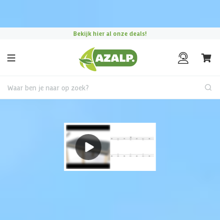
Pak je voordeel tijdens de
Azalp Mega Zomer Solden
!
Bekijk hier al onze deals!
Waar ben je naar op zoek?
Vrijstaande overkapping
€ 475 korting t/m 31 augustus
Overkapping kiezen?
Gebruik onze keuzehulp om jouw perfecte terrasoverkapping