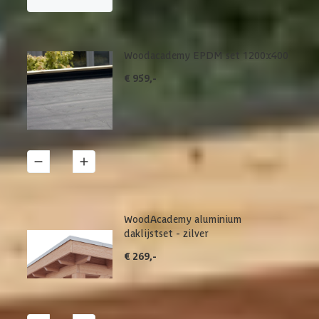
Woodacademy EPDM set 1200x400
€ 959,-
1
Details
WoodAcademy aluminium
daklijstset - zilver
€ 269,-