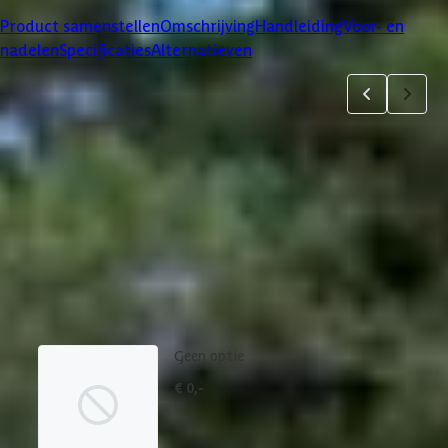
Product samenstellen
Omschrijving
Handleiding
Voor- en
nadelen
Specificaties
Alternatieven
Product samenstellen
1
2
3
4
5
6
Dakbedekking
Maak je bestelling compleet met de bijpassende EPDM set en
daklijsten. Via 'details' vind je meer informatie over het
betreffende product.
Geen optie
€ 0,-