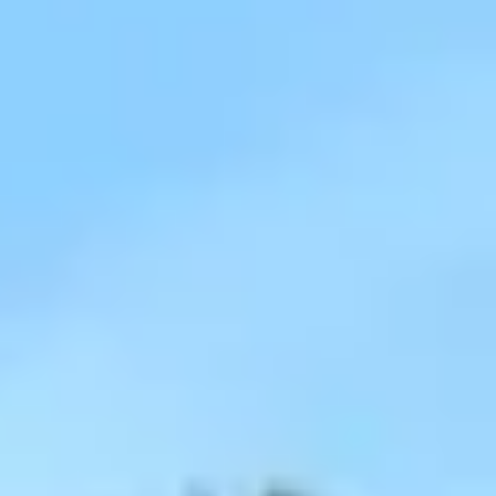
te vinden.
Start de keuzehulp
WoodAcademy douglas
overkapping Ruby Excellent
4.274,-
4.749,-
Incl. BTW
Je bespaart € 475,-
Op voorraad
Vandaag besteld binnen 2-3 weken in huis.
Breedte
300
cm
400
cm
500
cm
580
cm
680
cm
780
cm
980
cm
1180
cm
Diepte