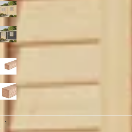
Blank
Zwart
Paaldikte
15x15 cm
19x19 cm
Aantal
1