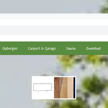
Opbergen
Carport & Garage
Sauna
Zwembad
dAcademy Douglas tuinhuis Borniet Essential 780x300 cm