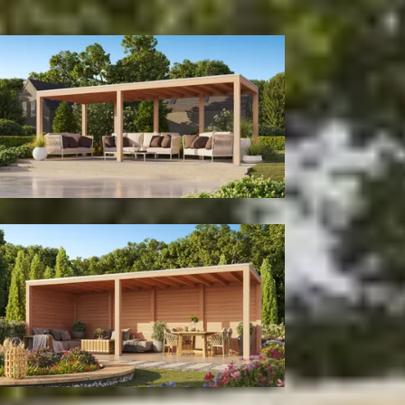
300
cm
400
cm
Model configuratie
Zonder wanden
Met achter- en zijwand