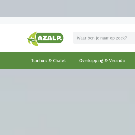
Pak je voordeel tijdens de
Azalp Mega Zomer Solden
!
Tuinhuis & Chalet
Overkapping & Veranda
Terug
Home
-
Tuinhuis & Chalet
-
Houten tuinhuis
-
Woo
€ 605 korting t/m 31 augustus