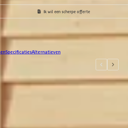
Ik wil een scherpe offerte
len
Specificaties
Alternatieven
4
5
jsten. Via 'details' vind je meer informatie over het