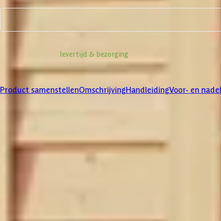
Product samenstellen
Informatie over
levertijd & bezorging
Klanten beoordelen ons met een
4/5
Product samenstellen
Omschrijving
Handleiding
Voor- en nade
Product samenstellen
1
2
3
Dakbedekking
Maak je bestelling compleet met de bijpassende EPDM set en dakli
betreffende product.