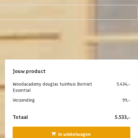
Jouw product
Woodacademy douglas tuinhuis Borniet
5.434,-
Essential
Verzending
99,-
Totaal
5.533,-
In winkelwagen