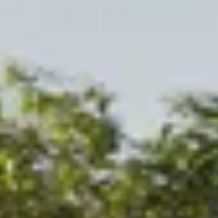
Tuinhuis kiezen?
Gebruik onze handige keuzehulp en vind het perfecte tuinhuis 
Start de keuzehulp
Woodacademy douglas tuinhui
5.434,-
6.039,-
Incl. BTW
Je bespaart € 605,-
Op voorraad
Vandaag besteld binnen 2-3 weken in huis.
Breedte
300
cm
400
cm
500
cm
580
cm
680
cm
780
cm
Diepte