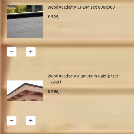
WoodAcademy EPDM set 800x300
€ 529,-
1
Details
WoodAcademy aluminium daklijstset
- zwart
€ 296,-
1
Details