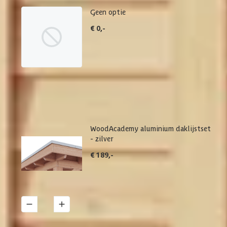
Geen optie
€ 0,-
WoodAcademy aluminium daklijstset
- zilver
€ 189,-
1
Details