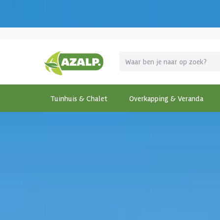
Pak je voordeel tijdens de
Azalp Mega Zomer Solden
!
Tuinhuis & Chalet
Overkapping & Veranda
Terug
Home
-
Tuinhuis & Chalet
-
Tuinhuis met overkappi
€ 460 korting t/m 31 augustus