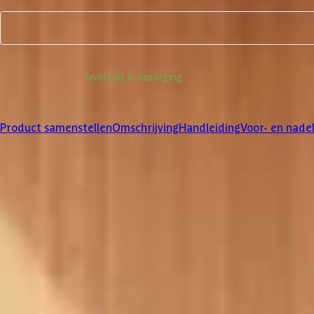
Product samenstellen
Informatie over
levertijd & bezorging
Klanten beoordelen ons met een
4/5
Product samenstellen
Omschrijving
Handleiding
Voor- en nade
Product samenstellen
1
2
3
4
Dakbedekking
Maak je bestelling compleet met de bijpassende EPDM set en dakli
betreffende product.