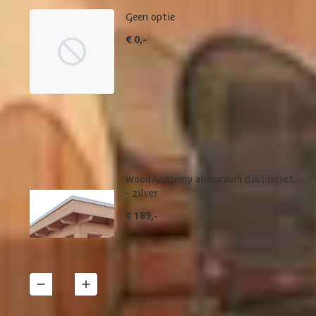
Geen optie
€ 0,-
WoodAcademy aluminium daklijstset
- zilver
€ 189,-
1
Details