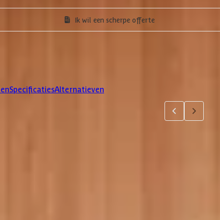
Ik wil een scherpe offerte
len
Specificaties
Alternatieven
5
6
7
jsten. Via 'details' vind je meer informatie over het