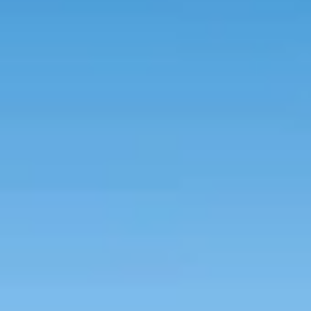
Tuinhuis kiezen?
Gebruik onze handige keuzehulp en vind het perfecte tuinhuis 
Start de keuzehulp
WoodAcademy Douglas tuinhui
4.124,-
4.584,-
Incl. BTW
Je bespaart € 460,-
Op voorraad
Vandaag besteld binnen 2-3 weken in huis.
Breedte
500
cm
580
cm
680
cm
780
cm
Diepte