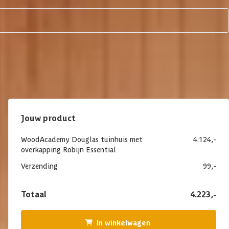
Jouw product
WoodAcademy Douglas tuinhuis met
4.124,-
overkapping Robijn Essential
Verzending
99,-
Totaal
4.223,-
In winkelwagen