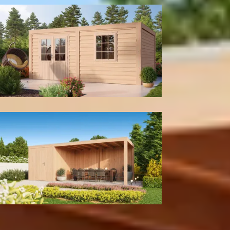
Tuinhuis
Met berging
Kleur