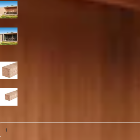
Blank
Zwart
Paaldikte
19x19 cm
15x15 cm
Aantal
1