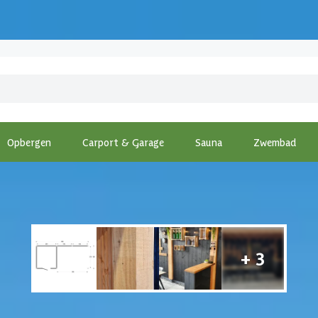
Opbergen
Carport & Garage
Sauna
Zwembad
ng
-
WoodAcademy tuinhuis met overkapping Robijn Essential 680