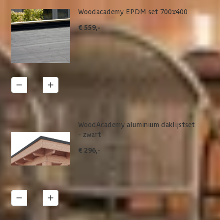
Woodacademy EPDM set 700x400
€ 559,-
1
Details
WoodAcademy aluminium daklijstset
- zwart
€ 296,-
1
Details