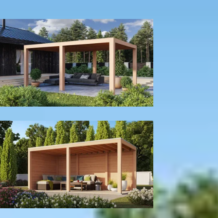
300
cm
400
cm
Model configuratie
Zonder wanden
Met achter- en zijwand