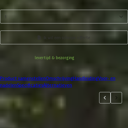
Aantal
1
Product samenstellen
Ik wil een scherpe offerte
Informatie over
levertijd & bezorging
Klanten beoordelen ons met een
4/5
Product samenstellen
Omschrijving
Handleiding
Voor- en
nadelen
Specificaties
Alternatieven
Product samenstellen
1
2
3
4
5