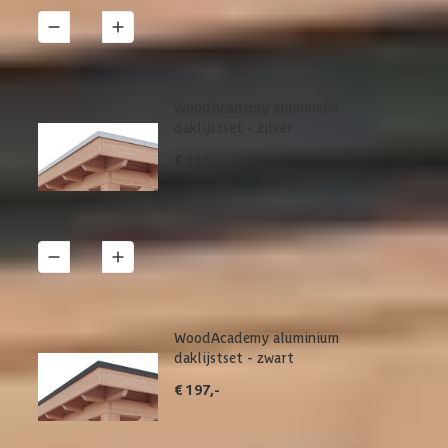
1
Details
WoodAcademy aluminium
daklijstset - zilver
€ 119,-
1
Details
WoodAcademy aluminium
daklijstset - zwart
€ 197,-