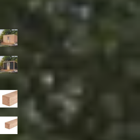
300
cm
400
cm
Diepte
300
cm
400
cm
Kleur
Blank
Zwart
Paaldikte
19x19 cm
15x15 cm