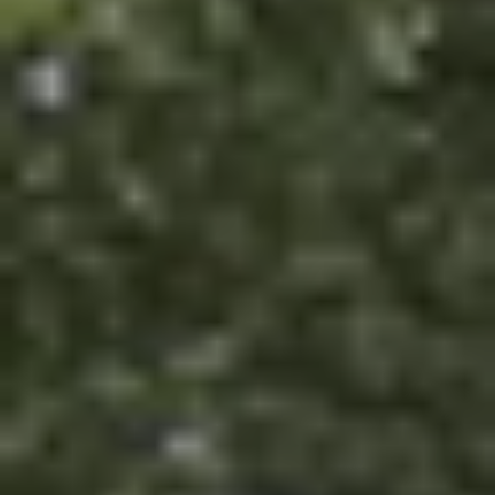
tuinhuis dat bij jouw situatie past.
Start de keuzehulp
WoodAcademy houten
tuinhuis Graniet Essential
nero
2.969,-
3.299,-
Incl. BTW
Je bespaart € 330,-
Op voorraad
Vandaag besteld binnen 2-3 weken in huis.
Breedte