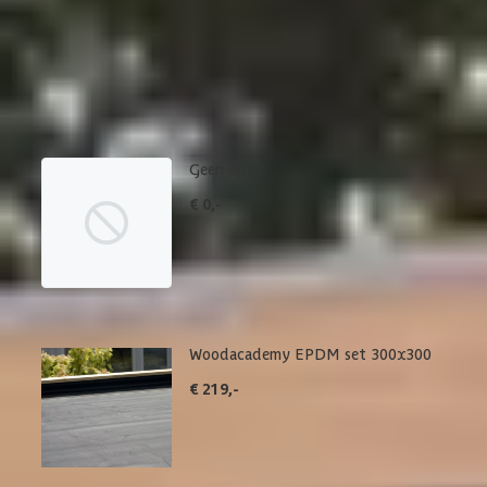
Dakbedekking
Maak je bestelling compleet met de bijpassende EPDM set en
daklijsten. Via 'details' vind je meer informatie over het
betreffende product.
Geen optie
€ 0,-
Woodacademy EPDM set 300x300
€ 219,-