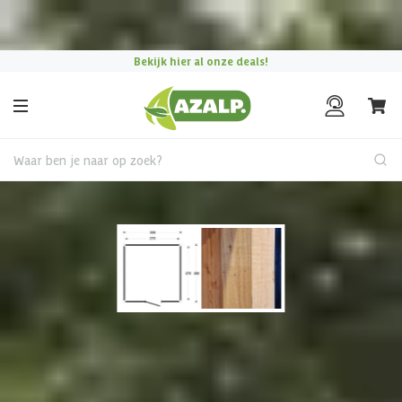
Pak je voordeel tijdens de
Azalp Mega Zomer Solden
!
Bekijk hier al onze deals!
Waar ben je naar op zoek?
Houten tuinhuis
€ 330 korting t/m 31 augustus
Tuinhuis kiezen?
Gebruik onze handige keuzehulp en vind het perfecte