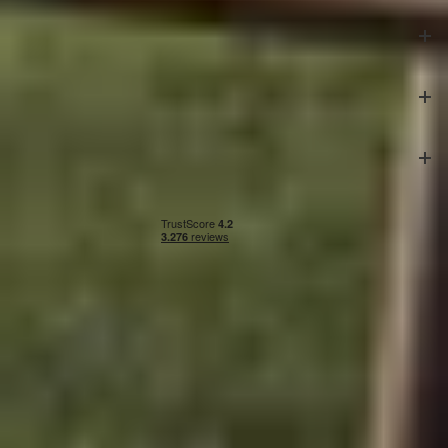
Klantenservice
Veilig betalen
Onze partners
Algemene voorwaarden
|
Privacy & cookies
|
Herroepingsrecht
|
Impressie