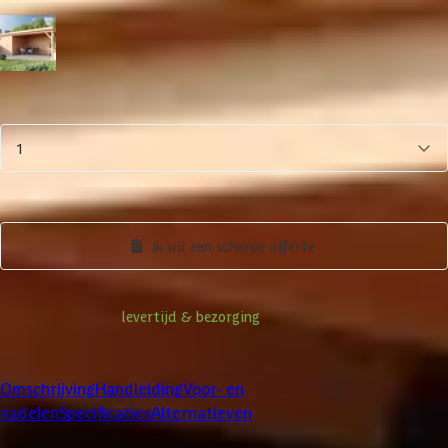
Zwart
Blank
Aantal
1
In winkelwagen
Bekijk alternatieven
Ik wil een scherpe offerte
Informatie over
levertijd & bezorging
Klanten beoordelen ons met een
4/5
Omschrijving
Handleiding
Voor- en
nadelen
Specificaties
Alternatieven