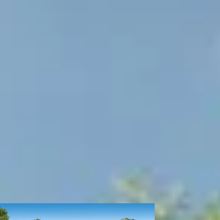
Start de keuzehulp
WoodAcademy tuinhuis met
overkapping Bristol nero
4.649,-
5.169,-
Incl. BTW
Je bespaart € 520,-
Niet op voorraad
Breedte
500
cm
580
cm
680
cm
780
cm
Diepte
300
cm
400
cm
Model configuratie