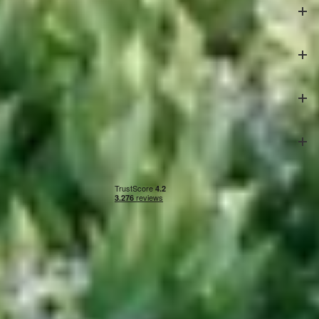
Azalp
Klantenservice
Veilig betalen
Onze partners
Algemene voorwaarden
|
Privacy & cookies
|
Herroepingsrecht
|
Impressie