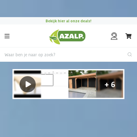
Pak je voordeel tijdens de
Azalp Mega Zomer Solden
!
Bekijk hier al onze deals!
Waar ben je naar op zoek?
Tuinhuis met overkapping
Tuinhuis kiezen?
Gebruik onze handige keuzehulp en vind het perfecte
tuinhuis dat bij jouw situatie past.