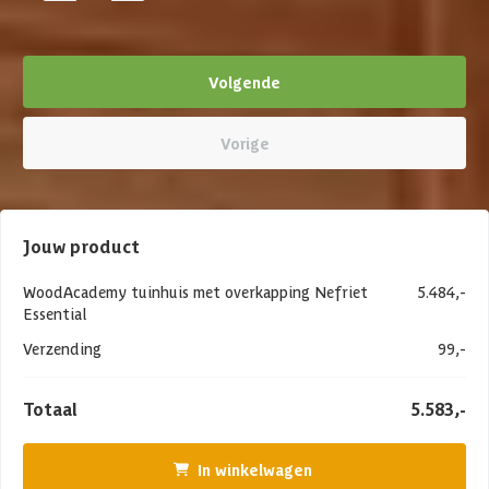
Volgende
Vorige
Jouw product
WoodAcademy tuinhuis met overkapping Nefriet
5.484,-
Essential
Verzending
99,-
Totaal
5.583,-
In winkelwagen