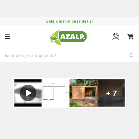
Pak je voordeel tijdens de
Azalp Mega Zomer Solden
!
Bekijk hier al onze deals!
Waar ben je naar op zoek?
Tuinhuis met overkapping
€ 410 korting t/m 31 augustus
Tuinhuis kiezen?
Gebruik onze handige keuzehulp en vind het perfecte