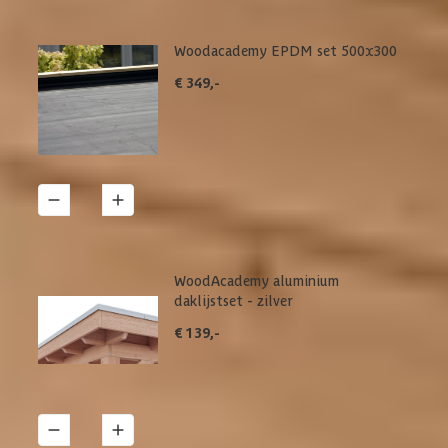
Woodacademy EPDM set 500x300
€ 349,-
1
Details
WoodAcademy aluminium
daklijstset - zilver
€ 139,-
1
Details