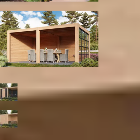
Tuinhuis
Wanden en glaspui
Kleur
Zwart
Blank