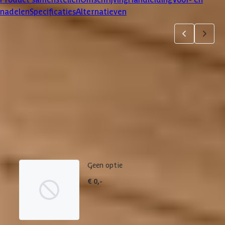
nadelen
Specificaties
Alternatieven
Product samenstellen
1
2
3
4
5
6
7
Dakbedekking
Maak je bestelling compleet met de bijpassende EPDM set en
daklijsten. Via 'details' vind je meer informatie over het
betreffende product.
Geen optie
€ 0,-