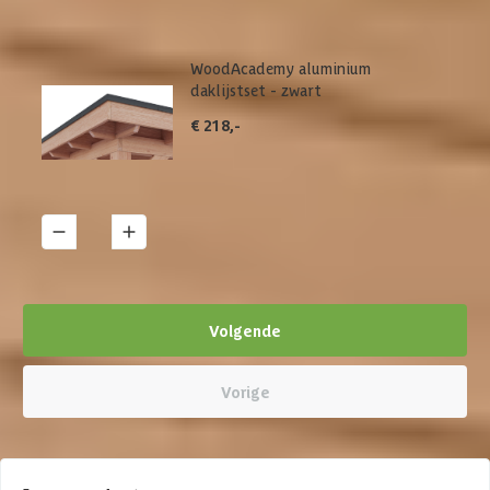
WoodAcademy aluminium
daklijstset - zwart
€ 218,-
1
Details
Volgende
Vorige