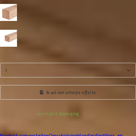
Paaldikte
19x19 cm
15x15 cm
Aantal
1
Product samenstellen
Ik wil een scherpe offerte
Informatie over
levertijd & bezorging
Klanten beoordelen ons met een
4/5
Product samenstellen
Omschrijving
Handleiding
Voor- en