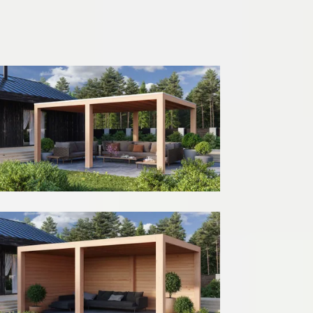
500
cm
580
cm
680
cm
780
cm
980
cm
1180
cm
Diepte
300
cm
400
cm
Model configuratie
Zonder wanden