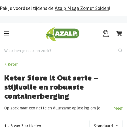
Pak je voordeel tijdens de
Azalp Mega Zomer Solden
!
Bekijk hier al onze deals!
Waar ben je naar op zoek?
Keter
Keter Store it Out serie –
stijlvolle en robuuste
containerberging
Op zoek naar een nette en duurzame oplossing om je
Meer
afvalcontainers netjes uit het zicht op te bergen? De Keter
Store it Out serie biedt de ideale combinatie van
functionaliteit, ease-of-use én een stijlvolle houtlook.
1 - 3
van
3
artikelen
Standaard