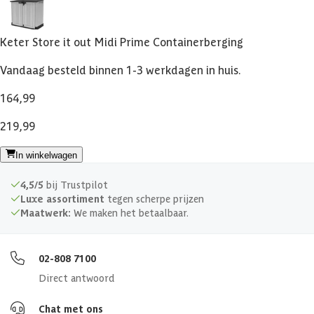
Afsluitbaar
Keter Store it out Midi Prime Containerberging
Deurbreedte
109 cm
Vandaag besteld binnen 1-3 werkdagen in huis.
164,99
Toepassing
120L kliko
219,99
Afmetingen (bxl)
132x72x114 cm
In winkelwagen
Serie
Keter Store it Out
4,5/5
bij Trustpilot
Luxe assortiment
tegen scherpe prijzen
Afmeting deur
109 x 104 cm
Maatwerk:
We maken het betaalbaar.
02-808 7100
Direct antwoord
Chat met ons