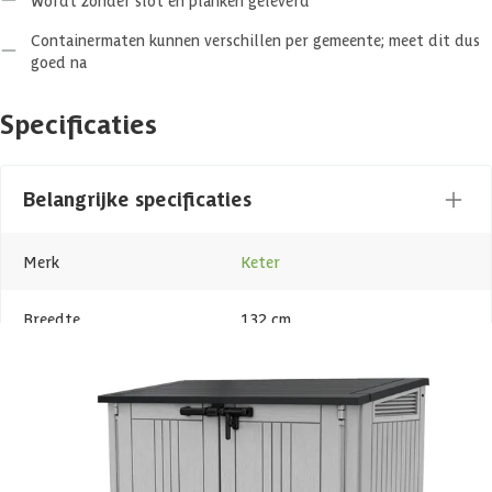
Wordt zonder slot en planken geleverd
Containermaten kunnen verschillen per gemeente; meet dit dus
goed na
Specificaties
Belangrijke specificaties
Merk
Keter
Breedte
132 cm
Lengte
72 cm
Hoogte
114 cm
Oppervlakte
1 m2