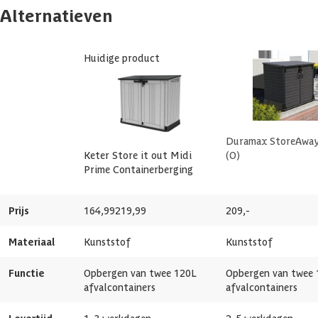
Materiaal
Kunststof
Alternatieven
Inhoud
880 l
Geschikt voor buiten
Azalp artikelcode
21-051-0002-0
Huidige product
Meerdere maten
EAN-code
7290112634306
beschikbaar
Overschilderbaar
Duramax StoreAway
Keter Store it out Midi
(O)
Draaikant
Naar boven
Prime Containerberging
Breedte binnenmaat
122 cm
Prijs
164,99
219,99
209,-
Materiaal
Kunststof
Kunststof
Diepte binnenmaat
61 cm
Functie
Opbergen van twee 120L
Opbergen van twee
Hoogte binnenmaat
108.8 cm
afvalcontainers
afvalcontainers
Gewicht
21 kg