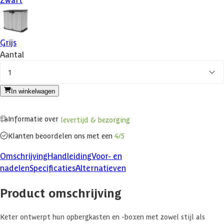
Grijs
Aantal
1
In winkelwagen
Informatie over
levertijd & bezorging
Klanten beoordelen ons met een
4/5
Omschrijving
Handleiding
Voor- en
nadelen
Specificaties
Alternatieven
Product omschrijving
Keter ontwerpt hun opbergkasten en -boxen met zowel stijl als