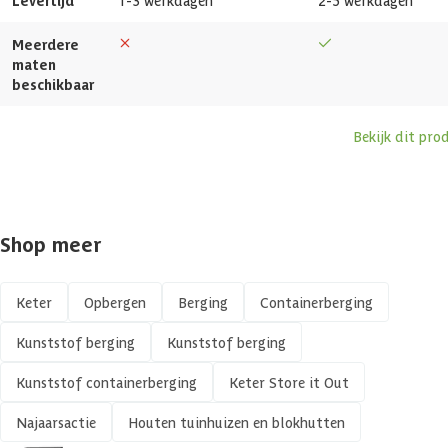
Levertijd
1-3 werkdagen
2-5 werkdagen
Meerdere
Inhoud
0.88 m3
maten
beschikbaar
Aantal deuren
2 st
Bekijk dit pro
Opbergen van twee 120L
Functie
afvalcontainers
Kunststofsoort
Polypropyleen
Shop meer
Vochtwerend
Keter
Opbergen
Berging
Containerberging
Vorstbestendig
Kunststof berging
Kunststof berging
UV-bestendig
Kunststof containerberging
Keter Store it Out
Najaarsactie
Houten tuinhuizen en blokhutten
Zijwandhoogte
106 cm