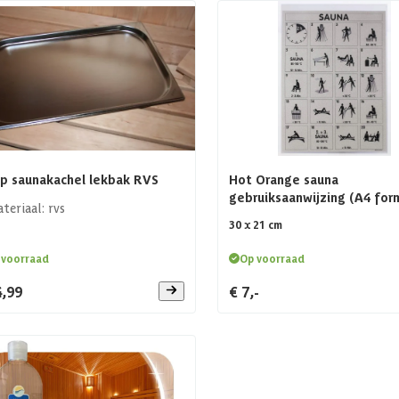
p saunakachel lekbak RVS
Hot Orange sauna
gebruiksaanwijzing (A4 for
teriaal: rvs
30 x 21 cm
 voorraad
Op voorraad
4,99
€ 7,-