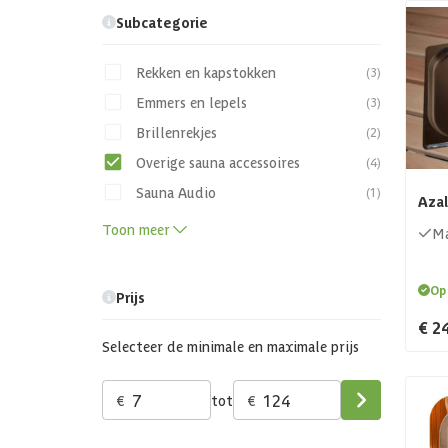
Subcategorie
Rekken en kapstokken
(3)
Emmers en lepels
(3)
Brillenrekjes
(2)
Overige sauna accessoires
(4)
Sauna Audio
(1)
Azal
Toon meer
Ma
Op
Prijs
€ 2
Selecteer de minimale en maximale prijs
€
tot
€