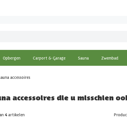
Opbergen
Carport & Garage
Sauna
Zwembad
sauna accessoires
na accessoires die u misschien oo
an
4
artikelen
Produc