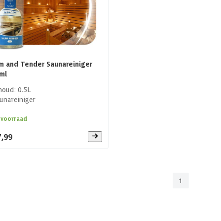
 and Tender Saunareiniger
ml
houd: 0.5L
unareiniger
 voorraad
7,99
1