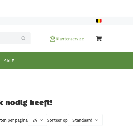
Klantenservice
SALE
k nodig heeft!
ten per pagina
24
Sorteer op
Standaard