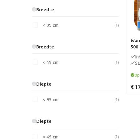
Breedte
< 99 cm
(1)
Warm
Breedte
500 
In
< 49 cm
(1)
Sa
Op
Diepte
€ 1
< 99 cm
(1)
Diepte
< 49 cm
(1)