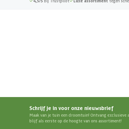
4,5/5
bij Trustpilot
Luxe assortiment
tegen sche
Schrijf je in voor onze nieuwsbrief
Maak van je tuin een droomtuin! Ontvang exclusieve 
blijf als eerste op de hoogte van ons assortiment!