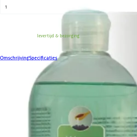
1
In winkelwagen
Informatie over
levertijd & bezorging
Klanten beoordelen ons met een
4/5
Omschrijving
Specificaties
Product omschrijving
Geniet in uw sauna van een heerlijke saunageur. De geuren van Warm en
Het gebruik van saunageuren is niet ingewikkeld maar wel belangrijk
(1:20).
Warm en Tender saunageuren zijn frisse, natuurlijke geuren en maken
zorgt voor een frisse ademhaling. Een heerlijke geur voor uw privésau