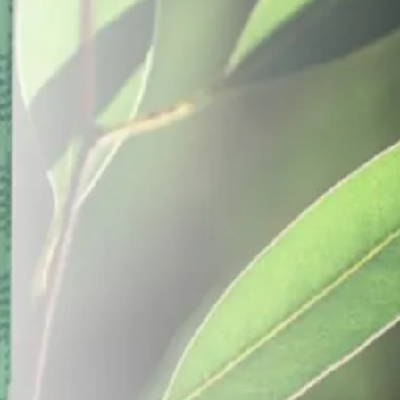
Warm and Tender
1-3 werkdagen
Eucalyptus
Per stuk
14-218-0001-0
1014218000102