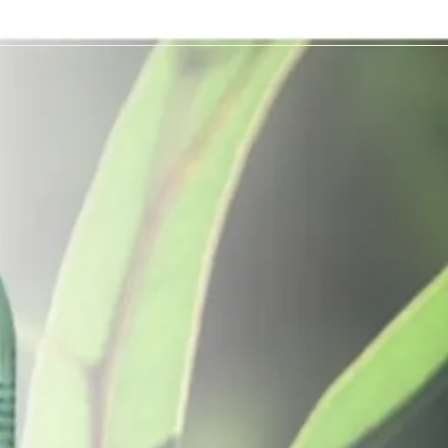
 Tender zijn op basis van etherische oliën samengesteld. Beleef de he
 om goed te doen. De geuren van Warm en tender kunt u op zeer zuinig
 de beleving van uw saunagang compleet. De geur eucalyptus kenmerkt 
na.