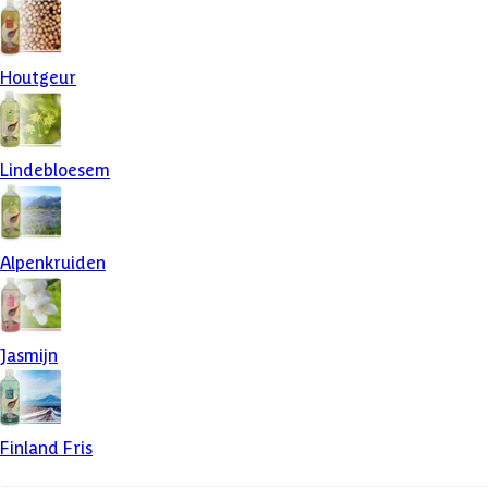
Houtgeur
Lindebloesem
Alpenkruiden
Jasmijn
Finland Fris
Aantal