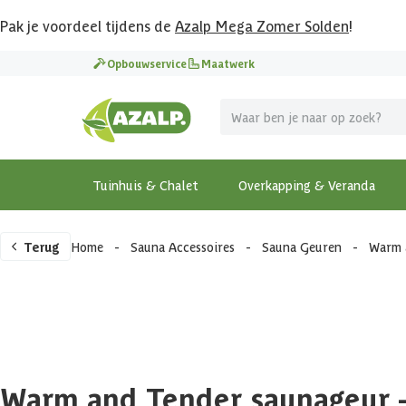
Pak je voordeel tijdens de
Azalp Mega Zomer Solden
!
Opbouwservice
Maatwerk
Tuinhuis & Chalet
Overkapping & Veranda
Terug
Home
-
Sauna Accessoires
-
Sauna Geuren
-
Warm 
Warm and Tender saunageur -