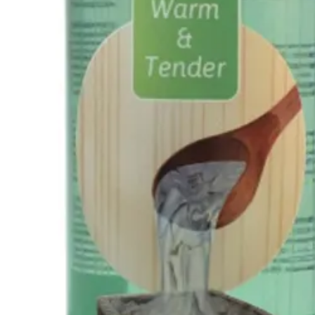
Specificaties
Belangrijke specificaties
Merk
Levertijd
Geur
Type
Azalp artikelcode
EAN-code