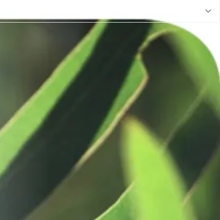
erlijke, verfrissende geuren in uw eigen sauna.
e wijze gebruiken. Voeg per liter schoonwater 5 ml. Saunageur toe
zich door een twinkelende en frisse geur. Helder en zuiver dat