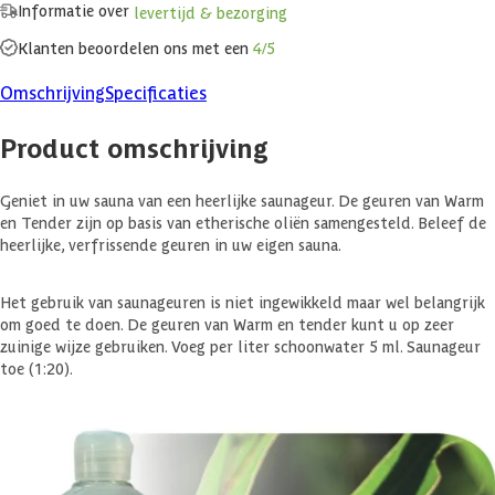
Informatie over
levertijd & bezorging
Klanten beoordelen ons met een
4/5
Omschrijving
Specificaties
Product omschrijving
Geniet in uw sauna van een heerlijke saunageur. De geuren van Warm
en Tender zijn op basis van etherische oliën samengesteld. Beleef de
heerlijke, verfrissende geuren in uw eigen sauna.
Het gebruik van saunageuren is niet ingewikkeld maar wel belangrijk
om goed te doen. De geuren van Warm en tender kunt u op zeer
zuinige wijze gebruiken. Voeg per liter schoonwater 5 ml. Saunageur
toe (1:20).
Warm en Tender saunageuren zijn frisse, natuurlijke geuren en maken
de beleving van uw saunagang compleet. De geur eucalyptus
kenmerkt zich door een twinkelende en frisse geur. Helder en zuiver
dat zorgt voor een frisse ademhaling. Een heerlijke geur voor uw