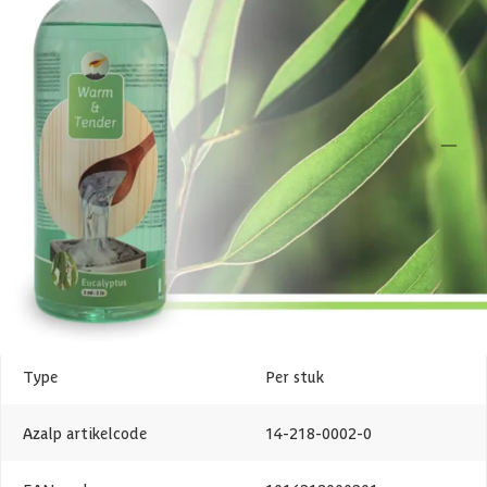
privésauna.
Specificaties
Belangrijke specificaties
Merk
Warm and Tender
Levertijd
1-3 werkdagen
Geur
Eucalyptus
Type
Per stuk
Azalp artikelcode
14-218-0002-0