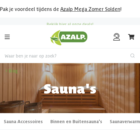
Pak je voordeel tijdens de
Azalp Mega Zomer Solden
!
Bekijk hier al onze deals!
Waar ben je naar op zoek?
Blog
Sauna's
Sauna Accessoires
Binnen en Buitensauna's
Saunaverwarm