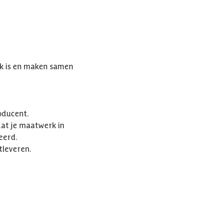
k is en maken samen
oducent.
dat je maatwerk in
eerd.
tleveren.