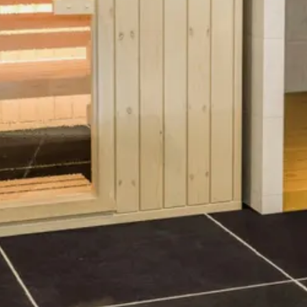
Azalp massieve sauna Rio Standaard 185x199 cm
3.409,-
4.011,-
185 x 199 cm
Massief (fins)