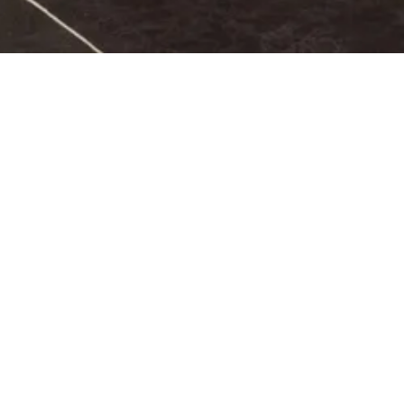
3 st
Geen
185 x 199 cm
Geen
6 KW
1-3 personen
Massieve sauna