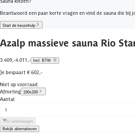
Sauna kiezen?
Beantwoord een paar korte vragen en vind de sauna die bij jo
Start de keuzehulp
Azalp massieve sauna Rio St
3.409,-
4.011,-
Incl. BTW
Je bespaart € 602,-
Niet op voorraad
Afmeting
190x200
Aantal
1
In winkelwagen
Bekijk alternatieven