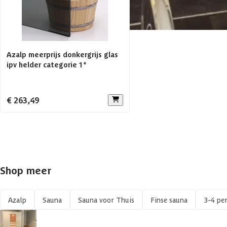
Aantal banken
Glaswand
Azalp meerprijs donkergrijs glas
Afmetingen (bxl)
ipv helder categorie 1*
Voorruimte
€ 263,49
Aanbevolen vermogen saunakachel
Aantal personen
Constructietype
Shop meer
Azalp
Sauna
Sauna voor Thuis
Finse sauna
3-4 pe