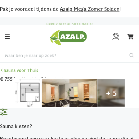
Pak je voordeel tijdens de
Azalp Mega Zomer Solden
!
Bekijk hier al onze deals!
Waar ben je naar op zoek?
Sauna voor Thuis
€ 755 korting t/m 31 augustus
Sauna kiezen?
Beantwoord een paar korte vragen en vind de sauna die bij