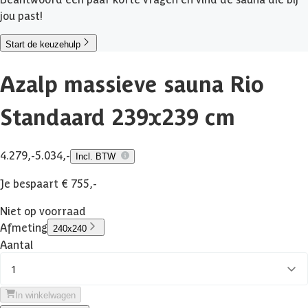
jou past!
Start de keuzehulp
Azalp massieve sauna Rio
Standaard 239x239 cm
4.279,-
5.034,-
Incl. BTW
Je bespaart € 755,-
Niet op voorraad
Afmeting
240x240
Aantal
1
In winkelwagen