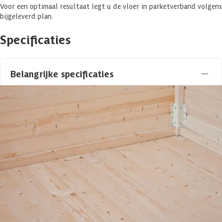
Voor een optimaal resultaat legt u de vloer in parketverband volgens
bijgeleverd plan.
Specificaties
Belangrijke specificaties
Merk
Azalp
Levertijd
Out of stock
Azalp artikelcode
12-111-0042-0
EAN-code
1012111004203
4,5/5
bij Trustpilot
Luxe assortiment
tegen scherpe prijzen