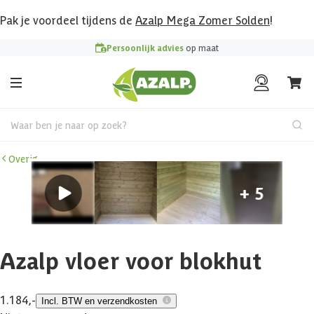
Pak je voordeel tijdens de
Azalp Mega Zomer Solden
!
Persoonlijk advies
op maat
Waar ben je naar op zoek?
Overig
Azalp vloer voor blokhut
1.184,-
Incl. BTW en verzendkosten