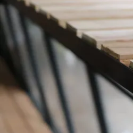
EAN-code
4,5/5
bij Trustpilot
Luxe assortiment
tegen sche