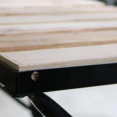
5411210322281
rpe prijzen
Maatwerk:
We maken het betaalbaar.
02-808 7100
Direct antwoord
Klantenservice
Binnen 1 werkdag antwoo