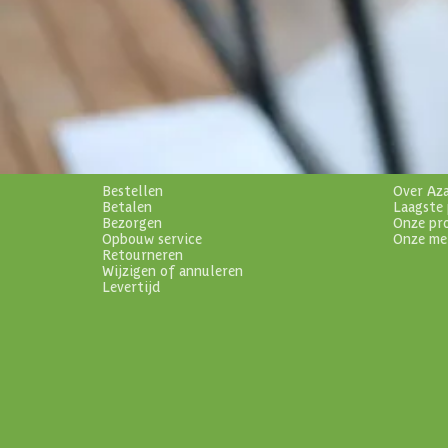
Schrijf je in voor onze nieuwsbrief
Maak van je tuin een droomtuin! Ontvang exclusieve 
blijf als eerste op de hoogte van ons assortiment!
Bestelling
Azalp
Bestellen
Over Az
Betalen
Laagste 
Bezorgen
Onze pr
Opbouw service
Onze me
Retourneren
Wijzigen of annuleren
Levertijd