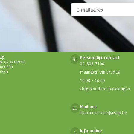
aanbiedingen en
Klantenservice
alp
Persoonlijk contact
prijs garantie
02-808 7100
ojecten
rken
Maandag t/m vrijdag
10:00 - 16:00
Uitgezonderd feestdagen
Mail ons
klantenservice@azalp.be
Info online