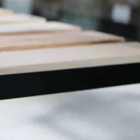
Chat met ons
Stel direct uw vraag
rd