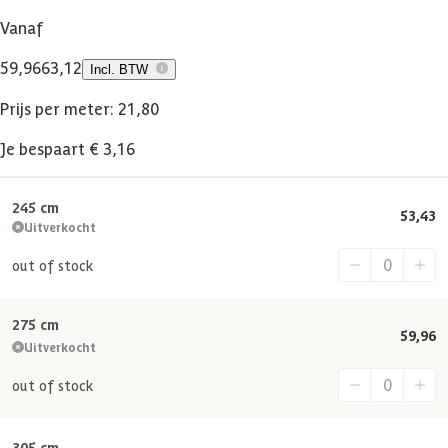
Vanaf
59,96
63,12
Incl. BTW
Prijs per meter: 21,80
Je bespaart € 3,16
245 cm
53,43
Uitverkocht
out of stock
275 cm
59,96
Uitverkocht
out of stock
305 cm