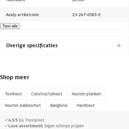
Azalp artikelcode
23-247-0585-0
Toon alle
EAN-code
8715357429276
Overige specificaties
Materiaal
Hout
Shop meer
Afwerking
Geschaafd
Kopmaat
28 x 195 mm
Tuinhout
Constructiehout
Houten planken
Houten dakbeschot
Bangkirai
Hardhout
Hout type
Hardhout
4,5/5
bij Trustpilot
Luxe assortiment
tegen scherpe prijzen