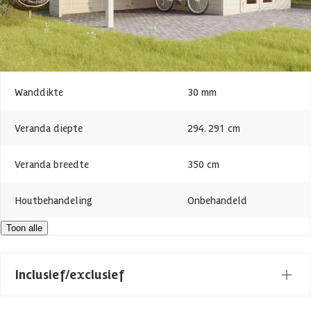
Hoogte
247 cm
Oppervlakte
21 m2
Wanddikte
30 mm
Veranda diepte
294. 291 cm
Veranda breedte
350 cm
Houtbehandeling
Onbehandeld
Toon alle
Dakvorm
Plat
Levertijd
Out of stock
Inclusief/exclusief
Maatwerk mogelijk