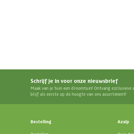
Aantal deuren
Glaswand
Afmetingen (bxl)
Materiaal dak
Soort isolatie
Schrijf je in voor onze nieuwsbrief
Maak van je tuin een droomtuin! Ontvang exclusieve 
blijf als eerste op de hoogte van ons assortiment!
Bestelling
Azalp
Bestellen
Over Az