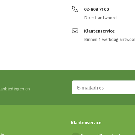
1 st
02-808 7100
Direct antwoord
Klantenservice
500 x 400 cm
Binnen 1 werkdag antwoo
Hout
Geen isolatie
aanbiedingen en
Klantenservice
alp