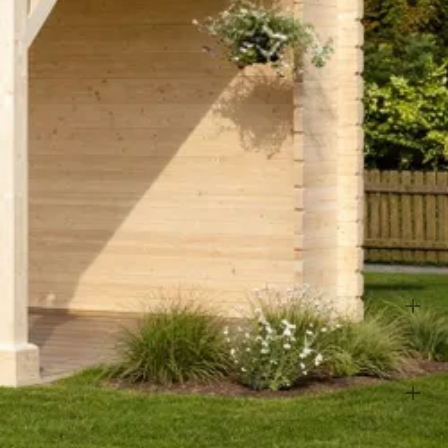
l je of je ook een vergunning nodig hebt? In sommige gevallen is dit
roleren.