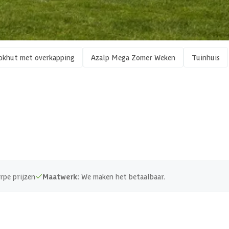
Hout
Vurenhout
Vrijstaand
okhut met overkapping
Azalp Mega Zomer Weken
Tuinhuis
1 st
90 x 197 cm
90 x 198
rpe prijzen
Maatwerk:
We maken het betaalbaar.
Massief
Horizontaal