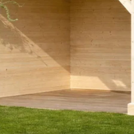
als van onze opbouwservice dit voor je verzorgen.
30 mm
n stevige ondergrond zodat de constructie niet kan verzakken. Twijfe
n om van te voren contact met je gemeente op te nemen en dit te cont
380 cm
330 cm
Onbehandeld
Kapschuur
11 x 11 cm
Out of stock