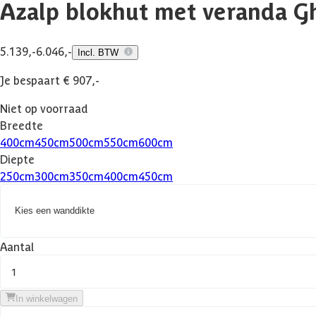
Azalp blokhut met veranda Gh
5.139,-
6.046,-
Incl. BTW
Je bespaart € 907,-
Niet op voorraad
Breedte
400
cm
450
cm
500
cm
550
cm
600
cm
Diepte
250
cm
300
cm
350
cm
400
cm
450
cm
Kies een wanddikte
Aantal
1
In winkelwagen