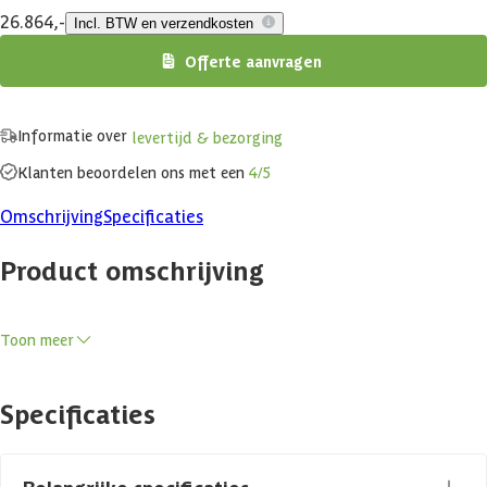
26.864,-
Incl. BTW en verzendkosten
Offerte aanvragen
Informatie over
levertijd & bezorging
Klanten beoordelen ons met een
4/5
Omschrijving
Specificaties
Product omschrijving
Een chalet als tuinkantoor, gastenverblijf of (recreatie)woning?
Toon meer
Komt u ruimte tekort of wilt u een plek creëren om te genieten van
uw rust? Met dit chalet kunt u 4 seizoenen genieten van een fijne
Specificaties
ruimte om in te wonen, werken of recreëren. Er zijn chalets van
allerlei formaten, wanddiktes en hoogtes verkrijgbaar. Of u nu met
het hele gezin in een houten chalet wilt gaan wonen, of een
vakantiewoning wilt wegzetten, bij Azalp heeft u alle keus.