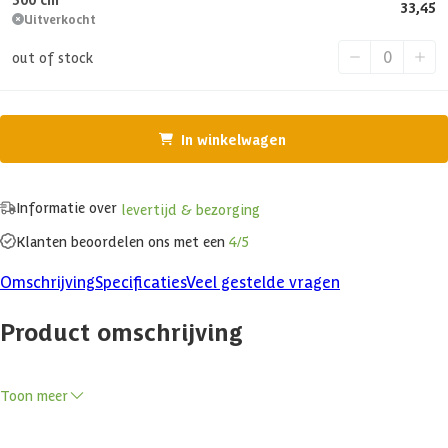
33,45
Uitverkocht
out of stock
In winkelwagen
Informatie over
levertijd & bezorging
Klanten beoordelen ons met een
4/5
Omschrijving
Specificaties
Veel gestelde vragen
Product omschrijving
Toon meer
Azalp Douglas Blokhut profiel Geschaafd - 300 cm
Ontdek de veelzijdigheid van ons Douglas blokhutprofiel, geschaafd