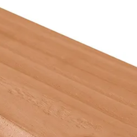
dat je rekent met de werkende breedte. Planken met een profiel hebb
e is de effectieve breedtemaat. De werkende breedte komt tot stand
ure heel duurzaam en sterk is. Hierdoor kun je het voor verschillend
Azalp
warme kleur. Die kleur kun je behouden door de douglas planken en ba
 een prachtige, grijze tint.
15 cm
400 cm
aximaal 60 cm hart tot hart afstand. Zorg dat er altijd een paar mil
1/3 en 2/3 breedte van de plank. Heel belangrijk, bij kunstmatig ged
omgekeerd, dit houttype wil graag nog krimpen, dus deze redelijk strak
Out of stock
Douglashout