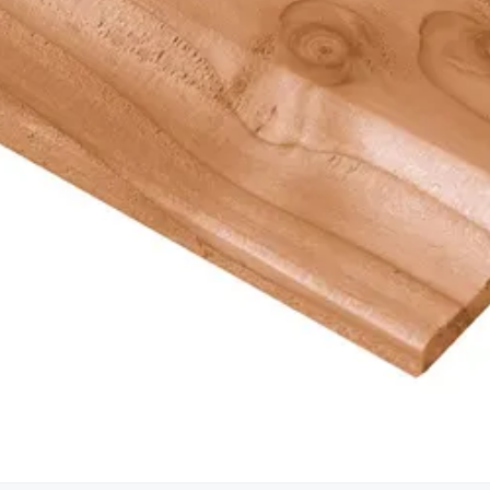
Blank
18 mm
23-247-0494-0
1023247049402
Hout
Geschaafd
Zachthout