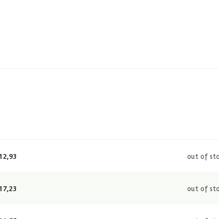
12,93
out of st
17,23
out of st