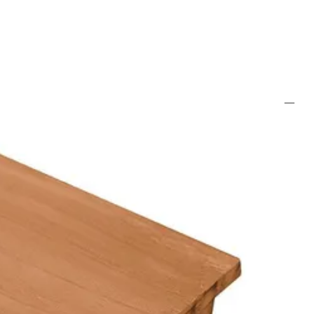
en een werkende breedte. Met deze afmeting wordt er gerekend tijdens
 doordat de planken elkaar overlappen.
e projecten gebruiken. Ook buiten. Zelfs zonder behandeling blijft
lken met olie of beits te behandelen. De levensduur wordt zo nog
imeter speling is tussen de delen. Monteer de enkel rabat planken
roogd halfhouts planken nooit te strak monteren, immers gedroogd
 op elkaar monteren. Bij hardhout altijd losjes in elkaar schuiven,