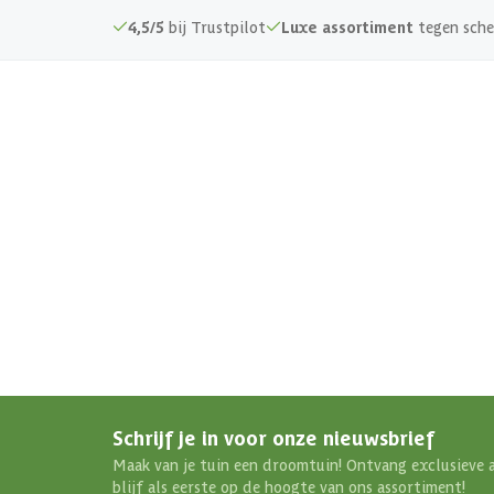
Keurmerk
4,5/5
bij Trustpilot
Luxe assortiment
tegen sche
Werkende breedte
Profiel
Schrijf je in voor onze nieuwsbrief
Maak van je tuin een droomtuin! Ontvang exclusieve 
blijf als eerste op de hoogte van ons assortiment!