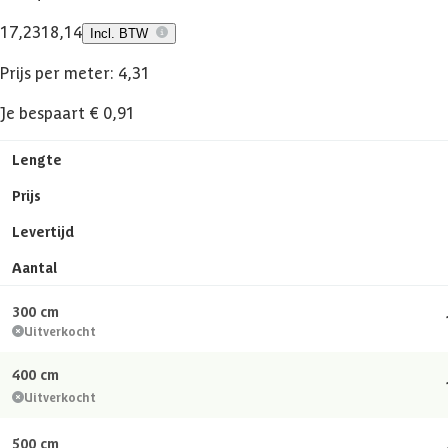
17,23
18,14
Incl. BTW
Prijs per meter: 4,31
Je bespaart € 0,91
Lengte
Prijs
Levertijd
Aantal
300 cm
Uitverkocht
400 cm
Uitverkocht
500 cm