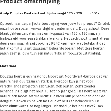
Product omschrijving
Azalp Douglas Paal vierkant Fijnbezaagd 120 x 120 mm - 500 cm
Op zoek naar de perfecte toevoeging voor jouw tuinproject? Ontdek
onze houten palen, vervaardigd uit onbehandeld Douglashout. Deze
blank gekleurde palen, met een kopmaat van 120 x 120 mm, zijn
fijnbezaagd voor een strakke afwerking. Het zachthout is niet alleen
duurzaam, maar draagt ook het PEFC keurmerk, wat betekent dat
het afkomstig is uit duurzaam beheerde bossen. Met deze houten
palen geef je jouw tuin een natuurlijke en robuuste uitstraling.
Materiaal
Douglas hout is een naaldhoutsoort uit Noordwest-Europa dat van
nature heel duurzaam en sterk is. Hierdoor kun je het voor
verschillende projecten gebruiken. Ook buiten. Zelfs zonder
behandeling blijft het hout 10 tot 15 jaar goed. Het hout heeft van
nature een mooie, warme kleur. Die kleur kun je behouden door de
douglas planken en balken met olie of beits te behandelen. De
levensduur wordt zo nog langer. Behandel je het hout niet? Dan
krijgen het na verloop van tijd een prachtige, grijze tint.