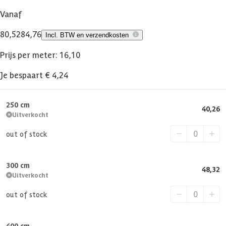
Vanaf
80,52
84,76
Incl. BTW en verzendkosten
Prijs per meter: 16,10
Je bespaart € 4,24
250 cm
40,26
Uitverkocht
out of stock
300 cm
48,32
Uitverkocht
out of stock
400 cm