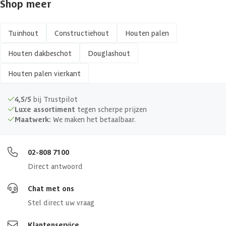
Shop meer
Vorm
Vierkant
Afwerking
Fijnbezaagd
Tuinhout
Constructiehout
Houten palen
Houten dakbeschot
Douglashout
Kopmaat
120 x 120 mm
Houten palen vierkant
Hout type
Zachthout
4,5/5
bij Trustpilot
Keurmerk
PEFC
Luxe assortiment
tegen scherpe prijzen
Maatwerk:
We maken het betaalbaar.
02-808 7100
Direct antwoord
Chat met ons
Stel direct uw vraag
Klantenservice