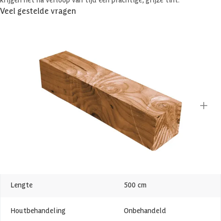
Veel gestelde vragen
Komen er nog extra kosten bij voor aflevering?
Specificaties
Belangrijke specificaties
Merk
Azalp
Breedte
12 cm
Lengte
500 cm
Houtbehandeling
Onbehandeld