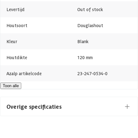
Levertijd
Out of stock
Houtsoort
Douglashout
Kleur
Blank
Houtdikte
120 mm
Azalp artikelcode
23-247-0534-0
Toon alle
EAN-code
1023247053409
Overige specificaties
Materiaal
Hout