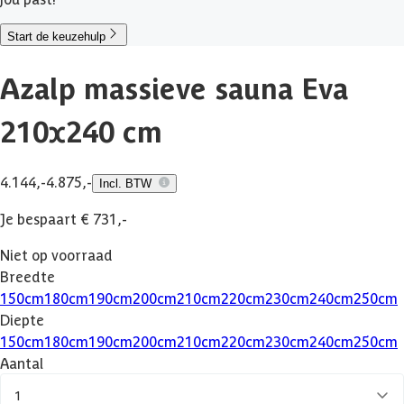
Start de keuzehulp
Azalp massieve sauna Eva
210x240 cm
4.144,-
4.875,-
Incl. BTW
Je bespaart € 731,-
Niet op voorraad
Breedte
150
cm
180
cm
190
cm
200
cm
210
cm
220
cm
230
cm
240
cm
250
cm
Diepte
150
cm
180
cm
190
cm
200
cm
210
cm
220
cm
230
cm
240
cm
250
cm
Aantal
1