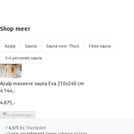
Shop meer
Azalp
Sauna
Sauna voor Thuis
Finse sauna
3-4 personen sauna
Azalp massieve sauna Eva 210x240 cm
4.144,-
4.875,-
In winkelwagen
4,5/5
bij Trustpilot
Luxe assortiment
tegen scherpe prijzen